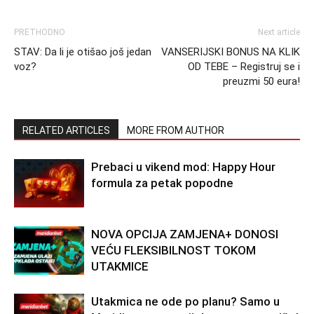
PRETHODNO
Next article
STAV: Da li je otišao još jedan
VANSERIJSKI BONUS NA KLIK
voz?
OD TEBE – Registruj se i
preuzmi 50 eura!
RELATED ARTICLES
MORE FROM AUTHOR
Prebaci u vikend mod: Happy Hour
formula za petak popodne
NOVA OPCIJA ZAMJENA+ DONOSI
VEĆU FLEKSIBILNOST TOKOM
UTAKMICE
Utakmica ne ode po planu? Samo u