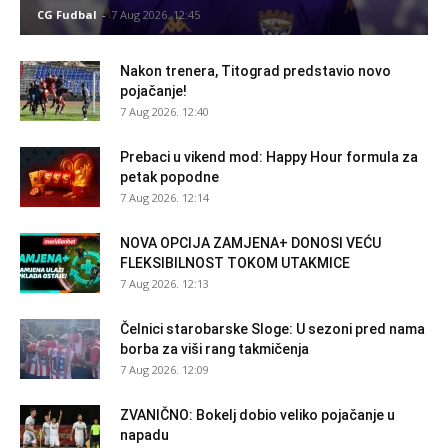
CG Fudbal
-
7 Aug 2026. 12:45
Nakon trenera, Titograd predstavio novo
pojačanje!
7 Aug 2026. 12:40
Prebaci u vikend mod: Happy Hour formula za
petak popodne
7 Aug 2026. 12:14
NOVA OPCIJA ZAMJENA+ DONOSI VEĆU
FLEKSIBILNOST TOKOM UTAKMICE
7 Aug 2026. 12:13
Čelnici starobarske Sloge: U sezoni pred nama
borba za viši rang takmičenja
7 Aug 2026. 12:09
ZVANIČNO: Bokelj dobio veliko pojačanje u
napadu