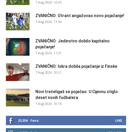
7 Aug 2026. 12:05
ZVANIČNO: Otrant angažovao novo pojačanje!
7 Aug 2026. 11:36
ZVANIČNO: Jedinstvo dobilo kapitalno
pojačanje!
7 Aug 2026. 11:31
ZVANIČNO: Iskra dobila pojačanje iz Finske
7 Aug 2026. 10:21
Novi trećeligaš se pojačao: U Cijevnu stiglo
deset novih fudbalera
7 Aug 2026. 10:16
22,356
Fans
LIKE