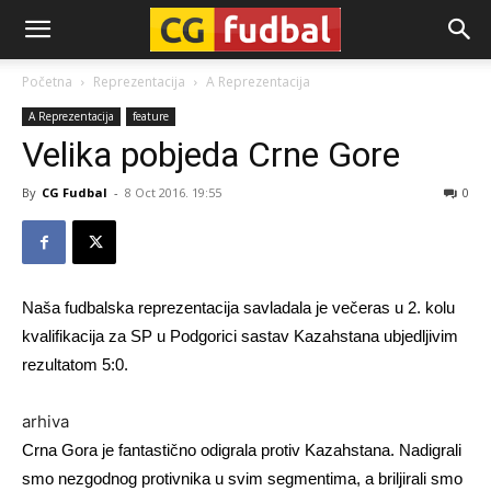
CG-
Početna
Reprezentacija
A Reprezentacija
A Reprezentacija
feature
Fudbal
Velika pobjeda Crne Gore
By
CG Fudbal
-
8 Oct 2016. 19:55
0
Naša fudbalska reprezentacija savladala je večeras u 2. kolu
kvalifikacija za SP u Podgorici sastav Kazahstana ubjedljivim
rezultatom 5:0.
arhiva
Crna Gora je fantastično odigrala protiv Kazahstana. Nadigrali
smo nezgodnog protivnika u svim segmentima, a briljirali smo