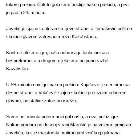
tokom prekida. Čak tri gola smo postigli nakon prekida, a prvi
je pao u 24. minutu.
Jovetić je sjajno centrirao sa lijeve strane, a Tomašević odlično
skočio i glavom zatresao mrežu Kazahstana.
Kontrolisali smo igru, naša odbrana je funkcionisala
besprekorno, a u drugom dijelu smo potpuno razbili
Kazahstan.
U 59. minutu novi gol nakon prekida. Kojašević je centrirao sa
desne strane, a Vukčević sjajno skočio i preciznim udarcem
glavom, od stative zatresao mrežu.
Samo pet minuta potom novi gol naših, a ovaj put iz igre.
Nakon prodora po desnoj strani Marušić je na vrijeme proigrao
Jovetića, koji je majstorski matirao protivničkog golmana.