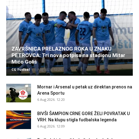
ZAVRŠNICA PRELAZNOG ROKA U ZNAKU
PETROVCA: Tri nova potpisa na stadionu Mitar
Mićo Goliš
CG Fudbal
-
6 Aug 2026. 12:26
Mornar i Arsenal u petak uz direktan prenos na
Arena Sportu
6 Aug 2026. 12:20
BIVŠI ŠAMPION CRNE GORE ŽELI POVRATAK U
VRH: Na klupu stigla fudbalska legenda
6 Aug 2026. 12:09