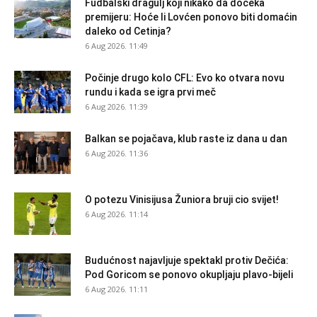
Fudbalski dragulj koji nikako da dočeka
premijeru: Hoće li Lovćen ponovo biti domaćin
daleko od Cetinja?
6 Aug 2026. 11:49
Počinje drugo kolo CFL: Evo ko otvara novu
rundu i kada se igra prvi meč
6 Aug 2026. 11:39
Balkan se pojačava, klub raste iz dana u dan
6 Aug 2026. 11:36
O potezu Vinisijusa Žuniora bruji cio svijet!
6 Aug 2026. 11:14
Budućnost najavljuje spektakl protiv Dečića:
Pod Goricom se ponovo okupljaju plavo-bijeli
6 Aug 2026. 11:11