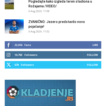
Pogledajte kako izgleda teren stadiona u
Rožajama /VIDEO/
6 Aug 2026. 11:08
ZVANIČNO: Jezero predstavilo novo
pojačanje!
6 Aug 2026. 11:02
22,356
Fans
LIKE
10,703
Followers
FOLLOW
678
Followers
FOLLOW