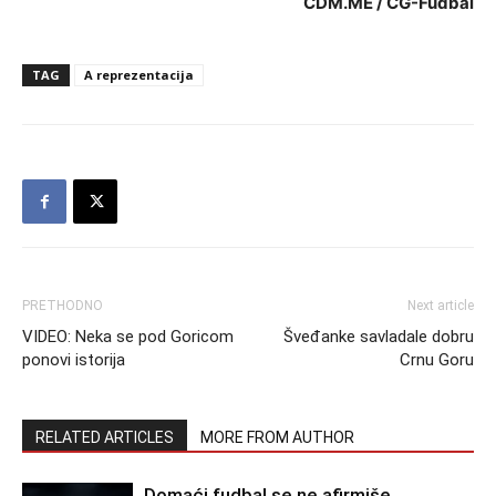
CDM.ME / CG-Fudbal
TAG
A reprezentacija
PRETHODNO
Next article
VIDEO: Neka se pod Goricom
Šveđanke savladale dobru
ponovi istorija
Crnu Goru
RELATED ARTICLES
MORE FROM AUTHOR
Domaći fudbal se ne afirmiše