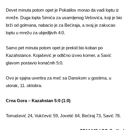
Devet minuta potom opet je Pokatilov morao da vadi loptu iz
mreže. Duga lopta Simića za usamljenog Vešovića, koji je bio
brži od golmana, nabacio je za Bećiraja, a ovaj je zakucao
loptu u mrežu za ubjedljivih 4:0.
Samo pet minuta potom opet je prekid bio koban po
Kazahstance. Kojašević je odlično izveo korner, a Savić
glavom postavio konačnih 5:0.
Ovo je sjajna uvertira za meč sa Danskom u gostima, u
utorak, 11. oktobra.
Crna Gora – Kazahstan 5:0 (1:0)
Tomašević 24, Vukčević 59, Jovetić 64, Bećiraj 73, Savić 78.