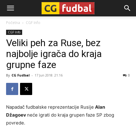
CG-
Početna
CGF Info
CGF Info
Fudbal
Veliki peh za Ruse, bez
najbolje igrača do kraja
grupne faze
By
CG Fudbal
-
17 Jun 2018. 21:16
0
Napadač fudbalske reprezentacije Rusije
Alan
Džagoev
neće igrati do kraja grupen faze SP zbog
povrede.