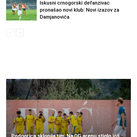
Iskusni crnogorski defanzivac
pronašao novi klub: Novi izazov za
Damjanovića
Podgorica sklopila tim: Na DG arenu stiglo još