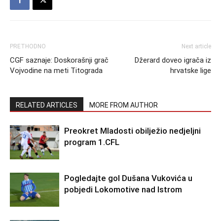
PRETHODNO
Next article
CGF saznaje: Doskorašnji grač
Džerard doveo igrača iz
Vojvodine na meti Titograda
hrvatske lige
RELATED ARTICLES
MORE FROM AUTHOR
Preokret Mladosti obilježio nedjeljni
program 1.CFL
Pogledajte gol Dušana Vukovića u
pobjedi Lokomotive nad Istrom