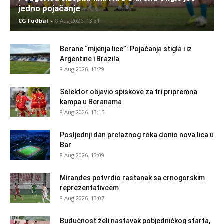
jedno pojačanje
CG Fudbal
-
8 Aug 2026. 13:31
Berane “mijenja lice”: Pojačanja stigla i iz
Argentine i Brazila
8 Aug 2026. 13:29
Selektor objavio spiskove za tri pripremna
kampa u Beranama
8 Aug 2026. 13:15
Posljednji dan prelaznog roka donio nova lica u
Bar
8 Aug 2026. 13:09
Mirandes potvrdio rastanak sa crnogorskim
reprezentativcem
8 Aug 2026. 13:07
Budućnost želi nastavak pobjedničkog starta,