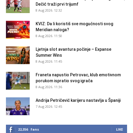
Dečić traži prvi trijumf
8 Aug 2026. 12:32
KVIZ: Da li koristiš sve mogućnosti svog
Meridian naloga?
8 Aug 2026. 11:50
Ljetnja slot avantura počinje – Expanse
Summer Wins
8 Aug 2026. 11:45
Franeta napustio Petrovac, klub emotivnom
porukom ispratio svog igrača
8 Aug 2026. 11:36
Andrija Petričević karijeru nastavlja u Španiji
7 Aug 2026. 12:45
22,356
Fans
LIKE