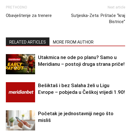
PRETHODNO
Next article
Obavještenje za trenere
Sutjeska-Zeta: Prštaće “kraj
Bistrice”
RELATED ARTICLES
MORE FROM AUTHOR
Utakmica ne ode po planu? Samo u
Meridianu – postoji druga strana priče!
Bešiktaš i bez Salaha želi u Ligu
Evrope – pobjeda u Češkoj vrijedi 1.90!
Početak je jednostavniji nego što
misliš