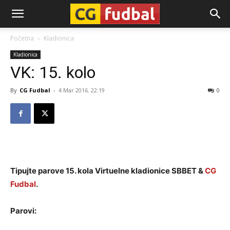
CG-
Početna
Kladionica
Kladionica
Fudbal
VK: 15. kolo
By
CG Fudbal
-
4 Mar 2016. 22:19
0
Tipujte parove 15. kola Virtuelne kladionice SBBET &
CG
Fudbal
.
Parovi: