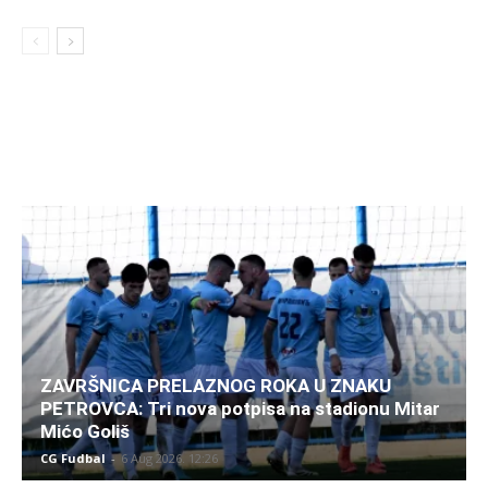
ZAVRŠNICA PRELAZNOG ROKA U ZNAKU
PETROVCA: Tri nova potpisa na stadionu Mitar
Mićo Goliš
CG Fudbal
-
6 Aug 2026. 12:26