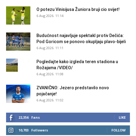
O potezu Vinisijusa Žuniora bruji cio svijet!
6 Aug 2026. 11:14
Budućnost najavljuje spektakl protiv Dečića:
Pod Goricom se ponovo okupljaju plavo-bijeli
6 Aug 2026. 11:11
Pogledajte kako izgleda teren stadiona u
Rožajama /VIDEO/
6 Aug 2026. 11:08
ZVANIČNO: Jezero predstavilo novo
pojačanje!
6 Aug 2026. 11:02
22,356
Fans
LIKE
10,703
Followers
FOLLOW