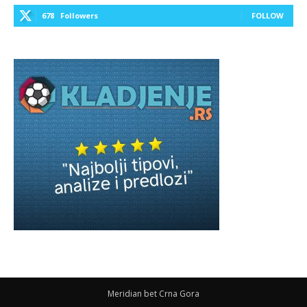
678
Followers
FOLLOW
Meridian bet Crna Gora