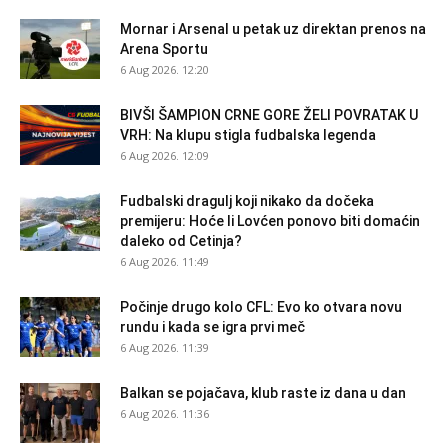
Mornar i Arsenal u petak uz direktan prenos na
Arena Sportu
6 Aug 2026. 12:20
BIVŠI ŠAMPION CRNE GORE ŽELI POVRATAK U
VRH: Na klupu stigla fudbalska legenda
6 Aug 2026. 12:09
Fudbalski dragulj koji nikako da dočeka
premijeru: Hoće li Lovćen ponovo biti domaćin
daleko od Cetinja?
6 Aug 2026. 11:49
Počinje drugo kolo CFL: Evo ko otvara novu
rundu i kada se igra prvi meč
6 Aug 2026. 11:39
Balkan se pojačava, klub raste iz dana u dan
6 Aug 2026. 11:36