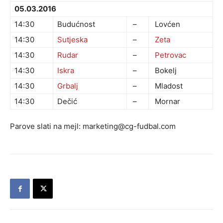
05.03.2016
14:30
Budućnost
–
Lovćen
14:30
Sutjeska
–
Zeta
14:30
Rudar
–
Petrovac
14:30
Iskra
–
Bokelj
14:30
Grbalj
–
Mladost
14:30
Dečić
–
Mornar
Parove slati na mejl:
marketing@cg-fudbal.com