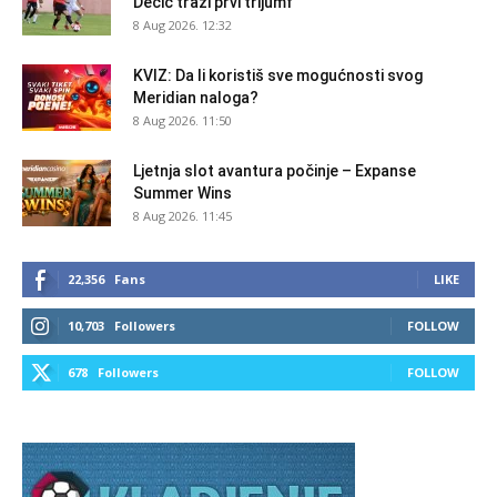
Dečić traži prvi trijumf
8 Aug 2026. 12:32
KVIZ: Da li koristiš sve mogućnosti svog
Meridian naloga?
8 Aug 2026. 11:50
Ljetnja slot avantura počinje – Expanse
Summer Wins
8 Aug 2026. 11:45
22,356
Fans
LIKE
10,703
Followers
FOLLOW
678
Followers
FOLLOW