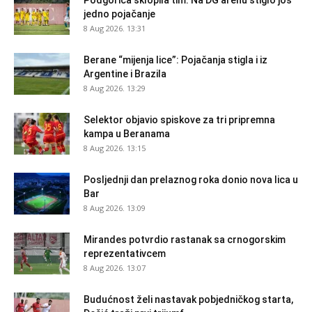
jedno pojačanje
8 Aug 2026. 13:31
Berane “mijenja lice”: Pojačanja stigla i iz
Argentine i Brazila
8 Aug 2026. 13:29
Selektor objavio spiskove za tri pripremna
kampa u Beranama
8 Aug 2026. 13:15
Posljednji dan prelaznog roka donio nova lica u
Bar
8 Aug 2026. 13:09
Mirandes potvrdio rastanak sa crnogorskim
reprezentativcem
8 Aug 2026. 13:07
Budućnost želi nastavak pobjedničkog starta,