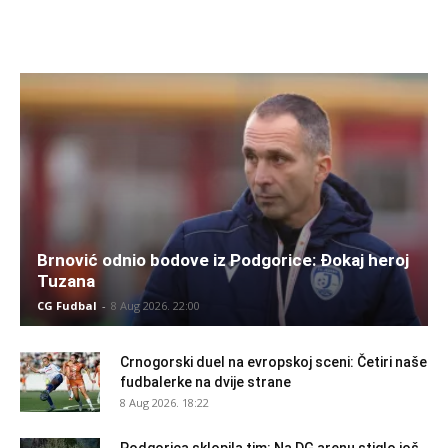
Brnović odnio bodove iz Podgorice: Đokaj heroj
Tuzana
CG Fudbal
-
8 Aug 2026. 22:00
Crnogorski duel na evropskoj sceni: Četiri naše
fudbalerke na dvije strane
8 Aug 2026. 18:22
Podgorica sklopila tim: Na DG arenu stiglo još