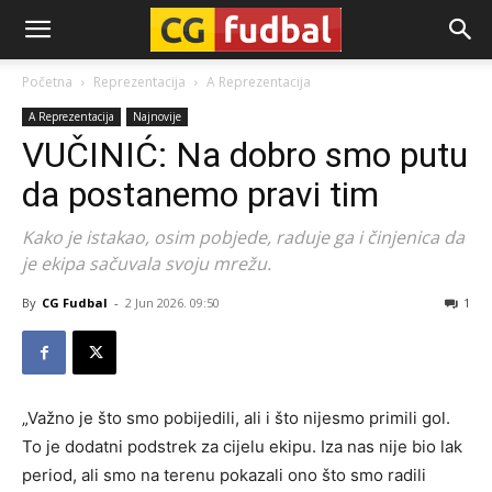
CG-
Početna
Reprezentacija
A Reprezentacija
A Reprezentacija
Najnovije
Fudbal
VUČINIĆ: Na dobro smo putu
da postanemo pravi tim
Kako je istakao, osim pobjede, raduje ga i činjenica da
je ekipa sačuvala svoju mrežu.
By
CG Fudbal
-
2 Jun 2026. 09:50
1
„Važno je što smo pobijedili, ali i što nijesmo primili gol.
To je dodatni podstrek za cijelu ekipu. Iza nas nije bio lak
period, ali smo na terenu pokazali ono što smo radili