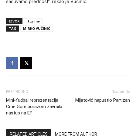
sačuvamo prednost“, rekao je Vučinić.
IZVOR
rtcg.me
TAG
MIRKO VUČINIĆ
PRETHODNO
Next article
Mini-fudbal reprezentacija
Mijatović napustio Partizan
Crne Gore porazom završila
nastup na EP
RELATED ARTICLES
MORE FROM AUTHOR