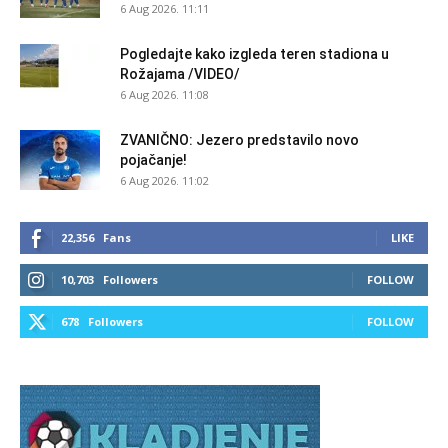
6 Aug 2026. 11:11
Pogledajte kako izgleda teren stadiona u
Rožajama /VIDEO/
6 Aug 2026. 11:08
ZVANIČNO: Jezero predstavilo novo
pojačanje!
6 Aug 2026. 11:02
22,356
Fans
LIKE
10,703
Followers
FOLLOW
678
Followers
FOLLOW