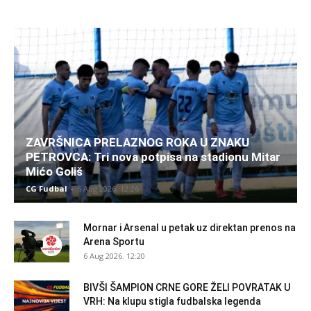
ZAVRŠNICA PRELAZNOG ROKA U ZNAKU
PETROVCA: Tri nova potpisa na stadionu Mitar
Mićo Goliš
CG Fudbal
-
6 Aug 2026. 12:26
Mornar i Arsenal u petak uz direktan prenos na
Arena Sportu
6 Aug 2026. 12:20
BIVŠI ŠAMPION CRNE GORE ŽELI POVRATAK U
VRH: Na klupu stigla fudbalska legenda