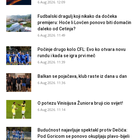
6 Aug 2026. 12:09
Fudbalski dragulj koji nikako da dočeka
premijeru: Hoće li Lovćen ponovo biti domaćin
daleko od Cetinja?
6 Aug 2026. 11:49
Počinje drugo kolo CFL: Evo ko otvara novu
rundu i kada se igra prvi meč
6 Aug 2026. 11:39
Balkan se pojačava, klub raste iz dana u dan
6 Aug 2026. 11:36
O potezu Vinisijusa Žuniora bruji cio svijet!
6 Aug 2026. 11:14
Budućnost najavljuje spektakl protiv Dečića:
Pod Goricom se ponovo okupljaju plavo-bijeli