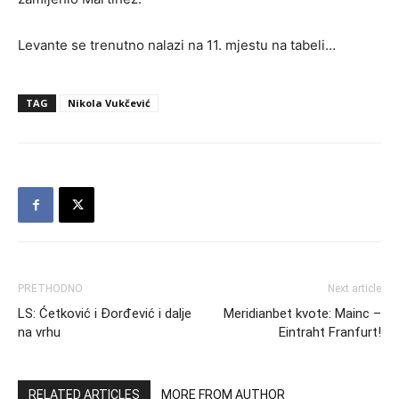
Levante se trenutno nalazi na 11. mjestu na tabeli…
TAG
Nikola Vukčević
PRETHODNO
Next article
LS: Ćetković i Đorđević i dalje
Meridianbet kvote: Mainc –
na vrhu
Eintraht Franfurt!
RELATED ARTICLES
MORE FROM AUTHOR