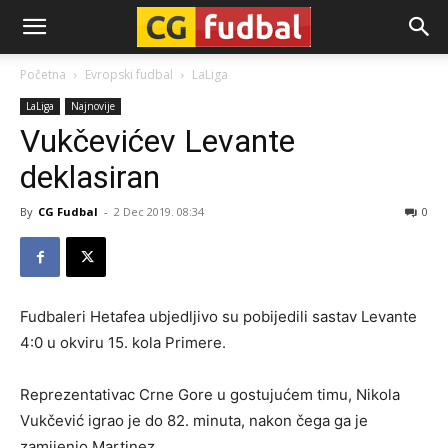
CG-
Početna
Evropski fudbal
LaLiga
LaLiga
Najnovije
Fudbal
Vukčevićev Levante
deklasiran
By
CG Fudbal
-
2 Dec 2019. 08:34
0
Fudbaleri Hetafea ubjedljivo su pobijedili sastav Levante
4:0 u okviru 15. kola Primere.
Reprezentativac Crne Gore u gostujućem timu, Nikola
Vukčević igrao je do 82. minuta, nakon čega ga je
zamijenio Martinez.