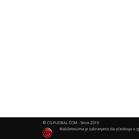
© CG-FUDBAL.COM - Since 2010
Maloletnicima je zabranjeno da učestvuju u ig