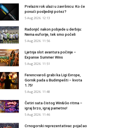
Prelazni rok ulazi u završnicu: Ko će
povući posljednji potez?
5 Aug 2026. 12:13
Radonjić nakon pobjede u derbiju:
Nema euforije, tek smo počeli
5 Aug 2026. 11:56
Ljetnja slot avantura počinje –
Expanse Summer Wins
5 Aug 2026. 11:51
Ferencvaroš grabi ka Ligi Evrope,
Gornik pada u Budimpešti – kvota
1.75!
5 Aug 2026. 11:48
Četiri sata čistog Win&Go ritma –
igraj brzo, igraj pametno!
5 Aug 2026. 11:46
Crnogorski reprezentativac pojačao