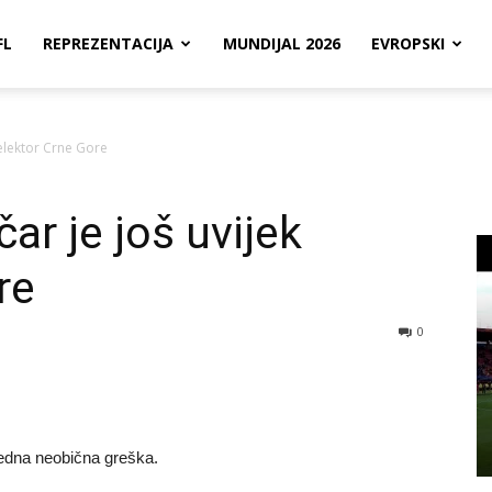
FL
REPREZENTACIJA
MUNDIJAL 2026
EVROPSKI
 selektor Crne Gore
čar je još uvijek
re
0
jedna neobična greška.