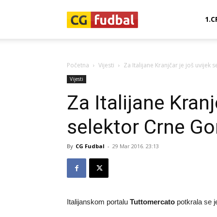
CG-
1.C
Fudbal
Početna
Vijesti
Za Italijane Kranjčar je još uvijek
Vijesti
Za Italijane Kranj
selektor Crne Go
By
CG Fudbal
-
29 Mar 2016. 23:13
Italijanskom portalu
Tuttomercato
potkrala se 