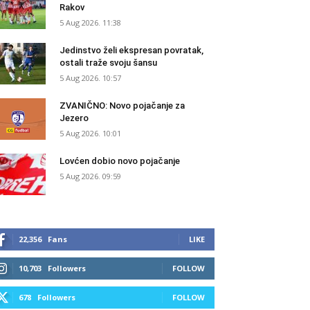
Rakov
5 Aug 2026. 11:38
Jedinstvo želi ekspresan povratak,
ostali traže svoju šansu
5 Aug 2026. 10:57
ZVANIČNO: Novo pojačanje za
Jezero
5 Aug 2026. 10:01
Lovćen dobio novo pojačanje
5 Aug 2026. 09:59
22,356
Fans
LIKE
10,703
Followers
FOLLOW
678
Followers
FOLLOW