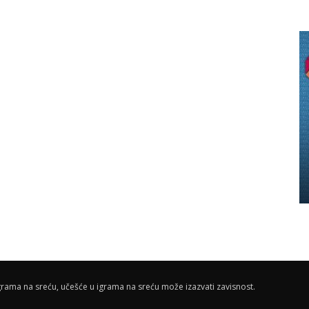
rama na sreću, učešće u igrama na sreću može izazvati zavisnost.