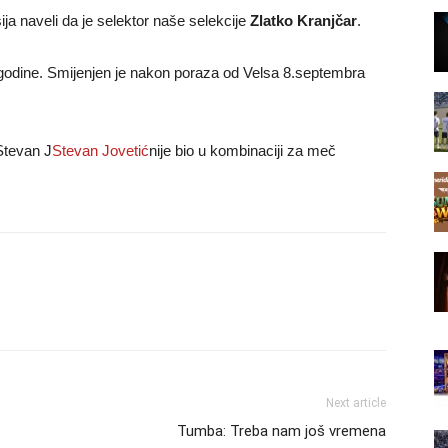
ja naveli da je selektor naše selekcije
Zlatko Kranjčar
.
1.godine. Smijenjen je nakon poraza od Velsa 8.septembra
 Stevan J
Stevan Jovetić
nije bio u kombinaciji za meč
Next article
Tumba: Treba nam još vremena