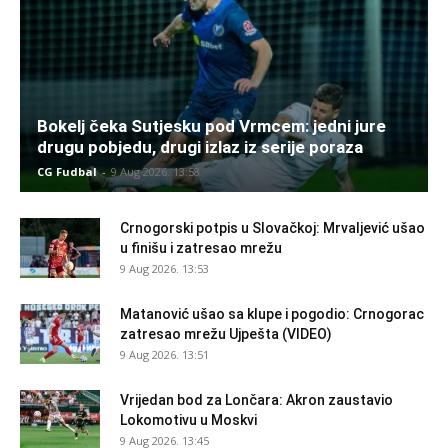
Bokelj čeka Sutjesku pod Vrmcem: jedni jure
drugu pobjedu, drugi izlaz iz serije poraza
CG Fudbal
-
9 Aug 2026. 13:58
Crnogorski potpis u Slovačkoj: Mrvaljević ušao
u finišu i zatresao mrežu
9 Aug 2026. 13:53
Matanović ušao sa klupe i pogodio: Crnogorac
zatresao mrežu Ujpešta (VIDEO)
9 Aug 2026. 13:51
Vrijedan bod za Lončara: Akron zaustavio
Lokomotivu u Moskvi
9 Aug 2026. 13:45