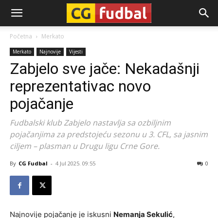
CG-
Početna
Merkato
Merkato
Najnovije
Vijesti
Fudbal
Zabjelo sve jače: Nekadašnji
reprezentativac novo
pojačanje
Fudbalski klub Zabjelo nastavlja sa ozbiljnim
pojačanjima za predstojeću sezonu u 3. CFL, sa jasnim
ciljem – plasman u Drugu ligu Crne Gore.
By
CG Fudbal
-
4 Jul 2025. 09:55
0
Najnovije pojačanje je iskusni
Nemanja Sekulić
,