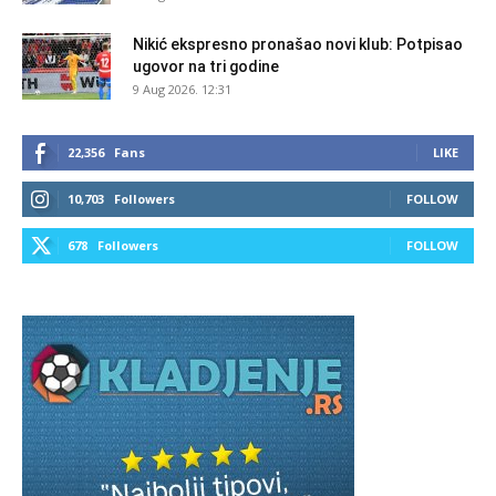
Nikić ekspresno pronašao novi klub: Potpisao
ugovor na tri godine
9 Aug 2026. 12:31
22,356
Fans
LIKE
10,703
Followers
FOLLOW
678
Followers
FOLLOW