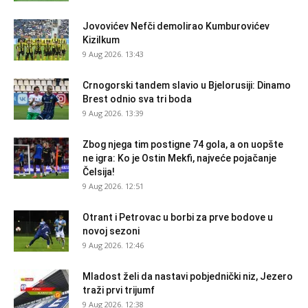
Jovovićev Nefči demolirao Kumburovićev
Kizilkum
9 Aug 2026. 13:43
Crnogorski tandem slavio u Bjelorusiji: Dinamo
Brest odnio sva tri boda
9 Aug 2026. 13:39
Zbog njega tim postigne 74 gola, a on uopšte
ne igra: Ko je Ostin Mekfi, najveće pojačanje
Čelsija!
9 Aug 2026. 12:51
Otrant i Petrovac u borbi za prve bodove u
novoj sezoni
9 Aug 2026. 12:46
Mladost želi da nastavi pobjednički niz, Jezero
traži prvi trijumf
9 Aug 2026. 12:38