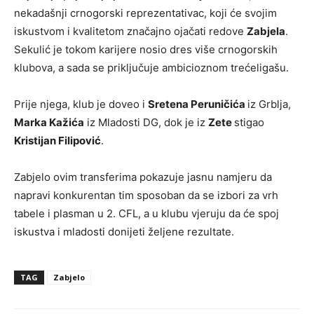
nekadašnji crnogorski reprezentativac, koji će svojim
iskustvom i kvalitetom značajno ojačati redove
Zabjela
.
Sekulić je tokom karijere nosio dres više crnogorskih
klubova, a sada se priključuje ambicioznom trećeligašu.
Prije njega, klub je doveo i
Sretena Peruničića
iz Grblja,
Marka Kažića
iz Mladosti DG, dok je iz
Zete
stigao
Kristijan Filipović
.
Zabjelo ovim transferima pokazuje jasnu namjeru da
napravi konkurentan tim sposoban da se izbori za vrh
tabele i plasman u 2. CFL, a u klubu vjeruju da će spoj
iskustva i mladosti donijeti željene rezultate.
TAG
Zabjelo