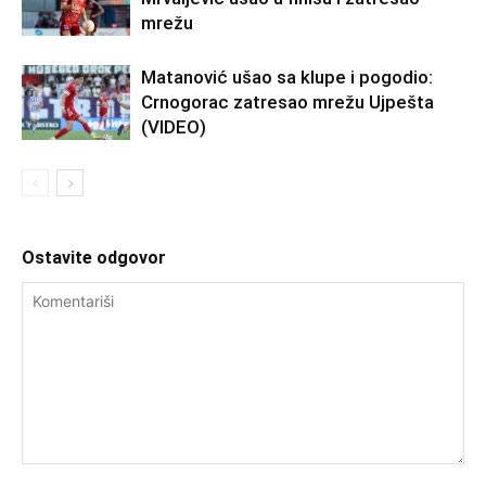
mrežu
Matanović ušao sa klupe i pogodio:
Crnogorac zatresao mrežu Ujpešta
(VIDEO)
Ostavite odgovor