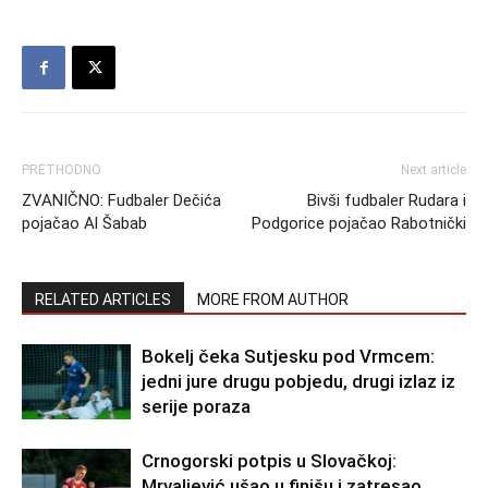
PRETHODNO
Next article
ZVANIČNO: Fudbaler Dečića
Bivši fudbaler Rudara i
pojačao Al Šabab
Podgorice pojačao Rabotnički
RELATED ARTICLES
MORE FROM AUTHOR
Bokelj čeka Sutjesku pod Vrmcem:
jedni jure drugu pobjedu, drugi izlaz iz
serije poraza
Crnogorski potpis u Slovačkoj:
Mrvaljević ušao u finišu i zatresao