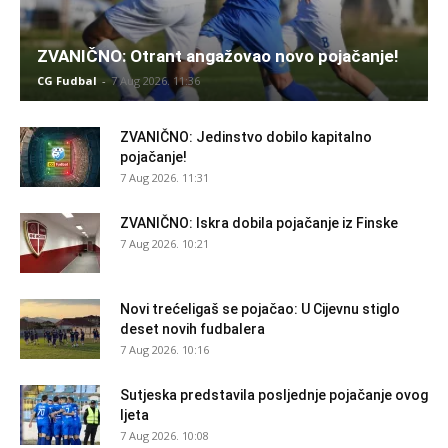
ZVANIČNO: Otrant angažovao novo pojačanje!
CG Fudbal
-
7 Aug 2026. 11:36
ZVANIČNO: Jedinstvo dobilo kapitalno
pojačanje!
7 Aug 2026. 11:31
ZVANIČNO: Iskra dobila pojačanje iz Finske
7 Aug 2026. 10:21
Novi trećeligaš se pojačao: U Cijevnu stiglo
deset novih fudbalera
7 Aug 2026. 10:16
Sutjeska predstavila posljednje pojačanje ovog
ljeta
7 Aug 2026. 10:08