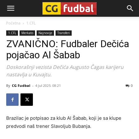
CG-
Početna
1.CFL
1.CFL
Merkato
Najnovije
Transferi
Fudbal
ZVANIČNO: Fudbaler Dečića
pojačao Al Šabab
Doskorašnji vezista Dečića Augusto Čagas karijeru
nastavlja u Kuvajtu.
By
CG Fudbal
-
4 Jul 2025. 08:21
0
Brazilac je potpisao za klub Al Šabab, koji je sa klupe
predvodi naš trener Slavoljub Bubanja.