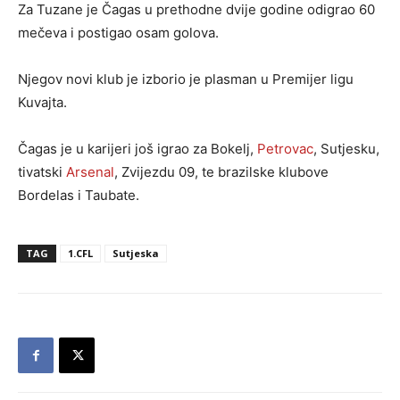
Za Tuzane je Čagas u prethodne dvije godine odigrao 60
mečeva i postigao osam golova.
Njegov novi klub je izborio je plasman u Premijer ligu
Kuvajta.
Čagas je u karijeri još igrao za Bokelj,
Petrovac
, Sutjesku,
tivatski
Arsenal
, Zvijezdu 09, te brazilske klubove
Bordelas i Taubate.
TAG
1.CFL
Sutjeska