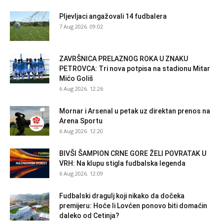
Pljevljaci angažovali 14 fudbalera
7 Aug 2026. 09:02
ZAVRŠNICA PRELAZNOG ROKA U ZNAKU
PETROVCA: Tri nova potpisa na stadionu Mitar
Mićo Goliš
6 Aug 2026. 12:26
Mornar i Arsenal u petak uz direktan prenos na
Arena Sportu
6 Aug 2026. 12:20
BIVŠI ŠAMPION CRNE GORE ŽELI POVRATAK U
VRH: Na klupu stigla fudbalska legenda
6 Aug 2026. 12:09
Fudbalski dragulj koji nikako da dočeka
premijeru: Hoće li Lovćen ponovo biti domaćin
daleko od Cetinja?