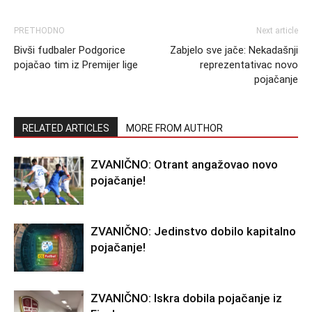
PRETHODNO
Next article
Bivši fudbaler Podgorice
Zabjelo sve jače: Nekadašnji
pojačao tim iz Premijer lige
reprezentativac novo
pojačanje
RELATED ARTICLES
MORE FROM AUTHOR
ZVANIČNO: Otrant angažovao novo
pojačanje!
ZVANIČNO: Jedinstvo dobilo kapitalno
pojačanje!
ZVANIČNO: Iskra dobila pojačanje iz