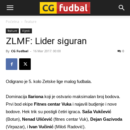
CG-
Početna
feature
feature
Vijesti
Fudbal
ZLMF: Lider siguran
By
CG Fudbal
-
16 Mar 2017. 00:00
0
Odigrano je 5. kolo Zetske lige malog fudbala.
Dominacija
Ilariona
koji je ostvario maksimalan broj bodova.
Prvi bod ekipe
Fitnes centar Vuka
i najavili budjenje i nove
bodove. Hek trik su postigli četiri igraca.
Saša Vukčević
(Botun),
Nenad Ulićević
(fitnes centar Vuk),
Dejan Gazivoda
(Virpazar), i
Ivan Vučinić
(Miloš Radović).