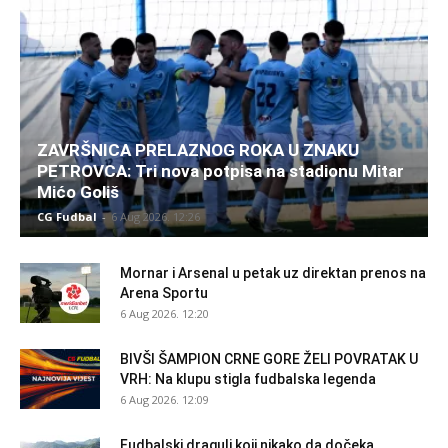
ZAVRŠNICA PRELAZNOG ROKA U ZNAKU
PETROVCA: Tri nova potpisa na stadionu Mitar
Mićo Goliš
CG Fudbal
-
6 Aug 2026. 12:26
Mornar i Arsenal u petak uz direktan prenos na
Arena Sportu
6 Aug 2026. 12:20
BIVŠI ŠAMPION CRNE GORE ŽELI POVRATAK U
VRH: Na klupu stigla fudbalska legenda
6 Aug 2026. 12:09
Fudbalski dragulj koji nikako da dočeka