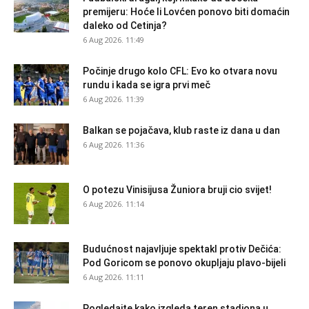
premijeru: Hoće li Lovćen ponovo biti domaćin
daleko od Cetinja?
6 Aug 2026. 11:49
Počinje drugo kolo CFL: Evo ko otvara novu
rundu i kada se igra prvi meč
6 Aug 2026. 11:39
Balkan se pojačava, klub raste iz dana u dan
6 Aug 2026. 11:36
O potezu Vinisijusa Žuniora bruji cio svijet!
6 Aug 2026. 11:14
Budućnost najavljuje spektakl protiv Dečića:
Pod Goricom se ponovo okupljaju plavo-bijeli
6 Aug 2026. 11:11
Pogledajte kako izgleda teren stadiona u