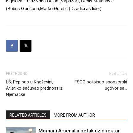
6 golova – Gazivoda Dejan (Virpazar), Denis Matanović
(Bobus Goričani),Marko Đuretić (Dzadići aš lider)
PRETHODNO
Next article
LŠ: Pep pao u Kneževini,
FSCG potpisao sponzorski
Atletiko sačuvao prednost iz
ugovor sa…
Njemačke
RELATED ARTICLES
MORE FROM AUTHOR
Mornar i Arsenal u petak uz direktan