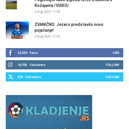
Rožajama /VIDEO/
6 Aug 2026. 11:08
ZVANIČNO: Jezero predstavilo novo
pojačanje!
6 Aug 2026. 11:02
22,356
Fans
LIKE
10,703
Followers
FOLLOW
678
Followers
FOLLOW