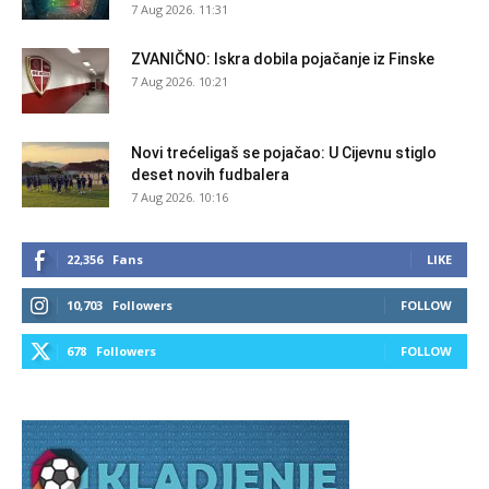
7 Aug 2026. 11:31
ZVANIČNO: Iskra dobila pojačanje iz Finske
7 Aug 2026. 10:21
Novi trećeligaš se pojačao: U Cijevnu stiglo
deset novih fudbalera
7 Aug 2026. 10:16
22,356
Fans
LIKE
10,703
Followers
FOLLOW
678
Followers
FOLLOW