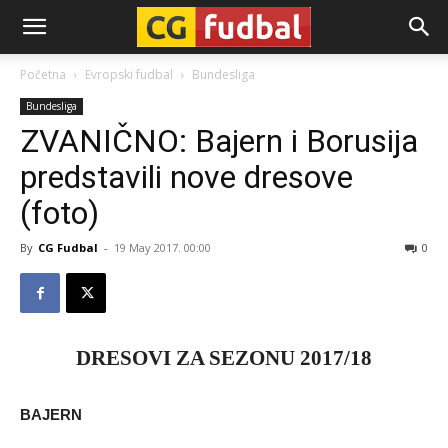
CG-
Početna
Evropski fudbal
Bundesliga
Bundesliga
Fudbal
ZVANIČNO: Bajern i Borusija
predstavili nove dresove
(foto)
By
CG Fudbal
-
19 May 2017. 00:00
0
DRESOVI ZA SEZONU 2017/18
BAJERN