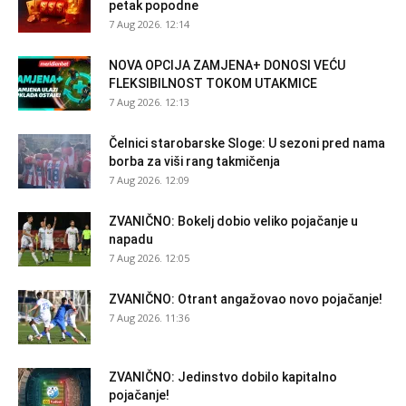
petak popodne
7 Aug 2026. 12:14
NOVA OPCIJA ZAMJENA+ DONOSI VEĆU
FLEKSIBILNOST TOKOM UTAKMICE
7 Aug 2026. 12:13
Čelnici starobarske Sloge: U sezoni pred nama
borba za viši rang takmičenja
7 Aug 2026. 12:09
ZVANIČNO: Bokelj dobio veliko pojačanje u
napadu
7 Aug 2026. 12:05
ZVANIČNO: Otrant angažovao novo pojačanje!
7 Aug 2026. 11:36
ZVANIČNO: Jedinstvo dobilo kapitalno
pojačanje!