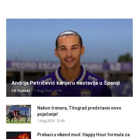
Andrija Petričević karijeru nastavlja u Španiji
CG Fudbal
-
7 Aug 2026. 12:45
Nakon trenera, Titograd predstavio novo
pojačanje!
7 Aug 2026. 12:40
Prebaci u vikend mod: Happy Hour formula za