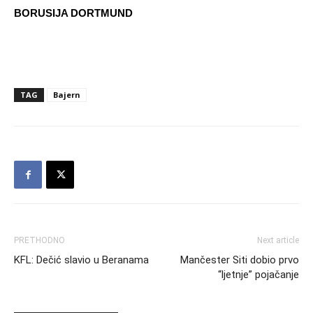
BORUSIJA DORTMUND
TAG
Bajern
PRETHODNO
Next article
KFL: Dečić slavio u Beranama
Mančester Siti dobio prvo
“ljetnje” pojačanje