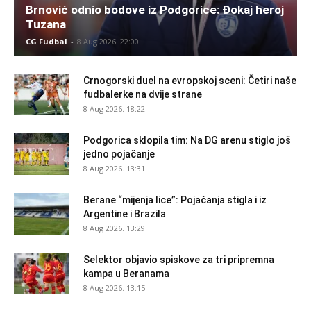
Brnović odnio bodove iz Podgorice: Đokaj heroj
Tuzana
CG Fudbal
-
8 Aug 2026. 22:00
Crnogorski duel na evropskoj sceni: Četiri naše
fudbalerke na dvije strane
8 Aug 2026. 18:22
Podgorica sklopila tim: Na DG arenu stiglo još
jedno pojačanje
8 Aug 2026. 13:31
Berane “mijenja lice”: Pojačanja stigla i iz
Argentine i Brazila
8 Aug 2026. 13:29
Selektor objavio spiskove za tri pripremna
kampa u Beranama
8 Aug 2026. 13:15