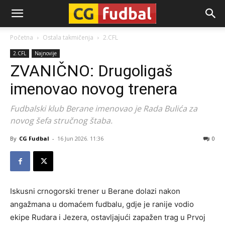
CG-
Početna
Ostala takmičenja
2.CFL
2.CFL
Najnovije
Fudbal
ZVANIČNO: Drugoligaš
imenovao novog trenera
Fudbalski klub Berane imenovao je Rada Bulića za
novog šefa stručnog štaba.
By
CG Fudbal
-
16 Jun 2026. 11:36
0
Iskusni crnogorski trener u Berane dolazi nakon
angažmana u domaćem fudbalu, gdje je ranije vodio
ekipe Rudara i Jezera, ostavljajući zapažen trag u Prvoj