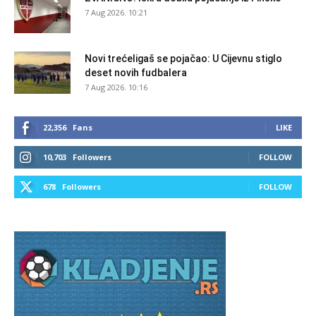
7 Aug 2026. 10:21
Novi trećeligaš se pojačao: U Cijevnu stiglo
deset novih fudbalera
7 Aug 2026. 10:16
22,356
Fans
LIKE
10,703
Followers
FOLLOW
678
Followers
FOLLOW