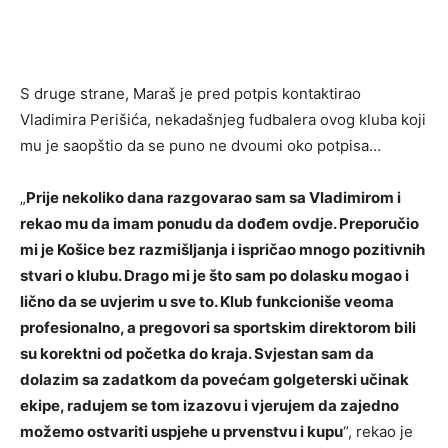
S druge strane, Maraš je pred potpis kontaktirao
Vladimira Perišića, nekadašnjeg fudbalera ovog kluba koji
mu je saopštio da se puno ne dvoumi oko potpisa…
„
Prije nekoliko dana razgovarao sam sa Vladimirom i
rekao mu da imam ponudu da dođem ovdje. Preporučio
mi je Košice bez razmišljanja i ispričao mnogo pozitivnih
stvari o klubu. Drago mi je što sam po dolasku mogao i
lično da se uvjerim u sve to. Klub funkcioniše veoma
profesionalno, a pregovori sa sportskim direktorom bili
su korektni od početka do kraja. Svjestan sam da
dolazim sa zadatkom da povećam golgeterski učinak
ekipe, radujem se tom izazovu i vjerujem da zajedno
možemo ostvariti uspjehe u prvenstvu i kupu
“, rekao je