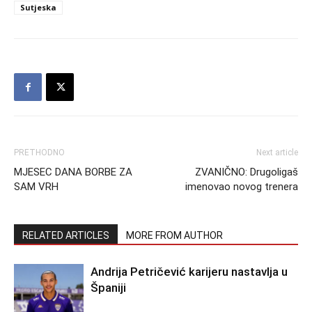
Sutjeska
PRETHODNO
Next article
MJESEC DANA BORBE ZA
ZVANIČNO: Drugoligaš
SAM VRH
imenovao novog trenera
RELATED ARTICLES
MORE FROM AUTHOR
Andrija Petričević karijeru nastavlja u
Španiji