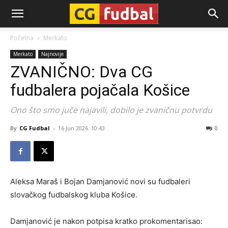
CG-
Početna
Merkato
Merkato
Najnovije
Fudbal
ZVANIČNO: Dva CG
fudbalera pojačala Košice
Ono što smo juče najavili, dobilo je zvaničnu potvrdu
By
CG Fudbal
-
16 Jun 2026. 10:43
0
Aleksa Maraš i Bojan Damjanović novi su fudbaleri
slovačkog fudbalskog kluba Košice.
Damjanović je nakon potpisa kratko prokomentarisao: