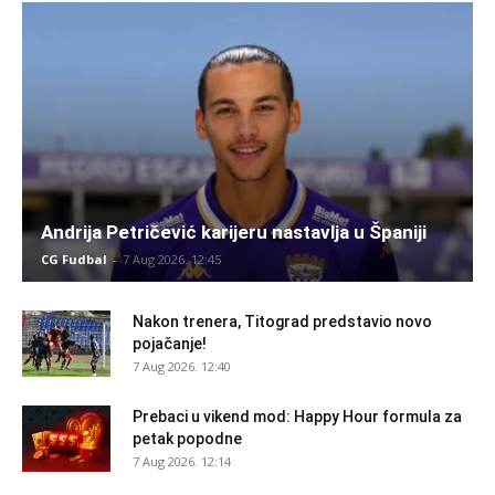
Andrija Petričević karijeru nastavlja u Španiji
CG Fudbal
-
7 Aug 2026. 12:45
Nakon trenera, Titograd predstavio novo
pojačanje!
7 Aug 2026. 12:40
Prebaci u vikend mod: Happy Hour formula za
petak popodne
7 Aug 2026. 12:14