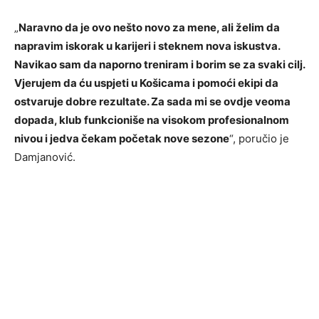
„
Naravno da je ovo nešto novo za mene, ali želim da
napravim iskorak u karijeri i steknem nova iskustva.
Navikao sam da naporno treniram i borim se za svaki cilj.
Vjerujem da ću uspjeti u Košicama i pomoći ekipi da
ostvaruje dobre rezultate. Za sada mi se ovdje veoma
dopada, klub funkcioniše na visokom profesionalnom
nivou i jedva čekam početak nove sezone
“, poručio je
Damjanović.