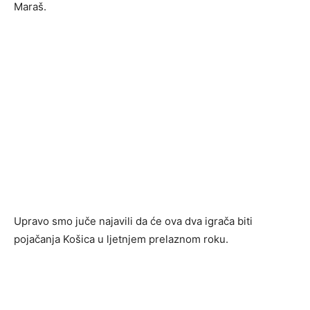
Maraš.
Upravo smo juče najavili da će ova dva igrača biti
pojačanja Košica u ljetnjem prelaznom roku.