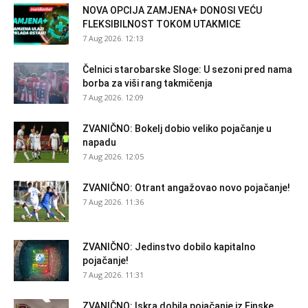
NOVA OPCIJA ZAMJENA+ DONOSI VEĆU
FLEKSIBILNOST TOKOM UTAKMICE
7 Aug 2026. 12:13
Čelnici starobarske Sloge: U sezoni pred nama
borba za viši rang takmičenja
7 Aug 2026. 12:09
ZVANIČNO: Bokelj dobio veliko pojačanje u
napadu
7 Aug 2026. 12:05
ZVANIČNO: Otrant angažovao novo pojačanje!
7 Aug 2026. 11:36
ZVANIČNO: Jedinstvo dobilo kapitalno
pojačanje!
7 Aug 2026. 11:31
ZVANIČNO: Iskra dobila pojačanje iz Finske