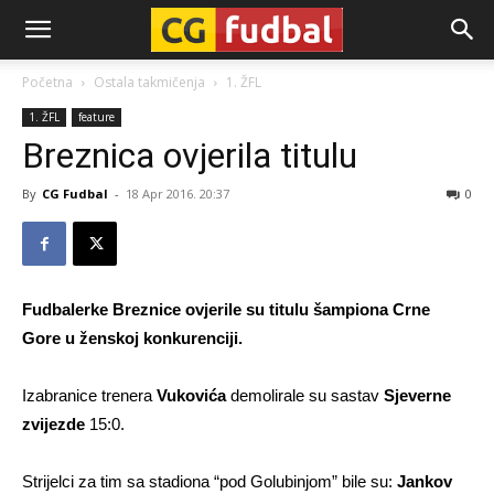
CG-
Početna
Ostala takmičenja
1. ŽFL
1. ŽFL
feature
Fudbal
Breznica ovjerila titulu
By
CG Fudbal
-
18 Apr 2016. 20:37
0
Fudbalerke Breznice ovjerile su titulu šampiona Crne
Gore u ženskoj konkurenciji.
Izabranice trenera
Vukovića
demolirale su sastav
Sjeverne
zvijezde
15:0.
Strijelci za tim sa stadiona “pod Golubinjom” bile su:
Jankov