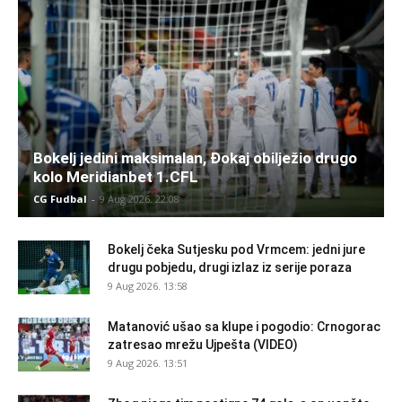
Bokelj jedini maksimalan, Đokaj obilježio drugo
kolo Meridianbet 1.CFL
CG Fudbal
-
9 Aug 2026. 22:08
Bokelj čeka Sutjesku pod Vrmcem: jedni jure
drugu pobjedu, drugi izlaz iz serije poraza
9 Aug 2026. 13:58
Matanović ušao sa klupe i pogodio: Crnogorac
zatresao mrežu Ujpešta (VIDEO)
9 Aug 2026. 13:51