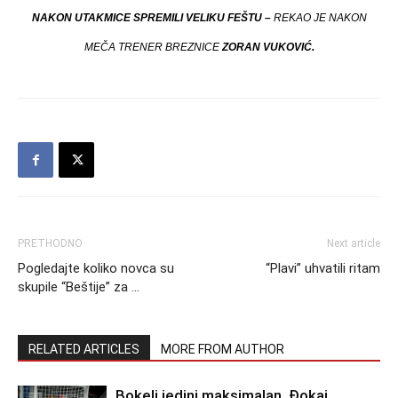
NAKON UTAKMICE SPREMILI VELIKU FEŠTU –
REKAO JE NAKON
MEČA TRENER BREZNICE
ZORAN VUKOVIĆ.
PRETHODNO
Next article
Pogledajte koliko novca su
“Plavi” uhvatili ritam
skupile “Beštije” za …
RELATED ARTICLES
MORE FROM AUTHOR
Bokelj jedini maksimalan, Đokaj