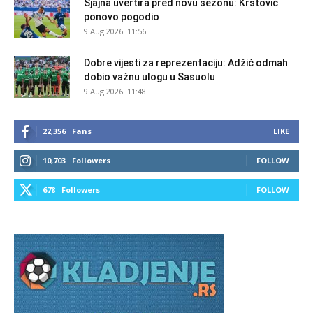
Sjajna uvertira pred novu sezonu: Krstović
ponovo pogodio
9 Aug 2026. 11:56
Dobre vijesti za reprezentaciju: Adžić odmah
dobio važnu ulogu u Sasuolu
9 Aug 2026. 11:48
22,356
Fans
LIKE
10,703
Followers
FOLLOW
678
Followers
FOLLOW