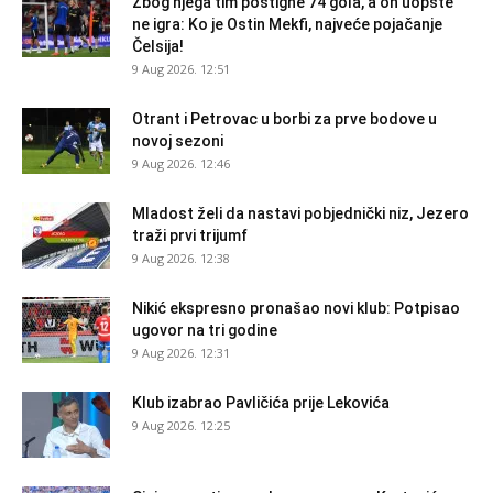
Zbog njega tim postigne 74 gola, a on uopšte
ne igra: Ko je Ostin Mekfi, najveće pojačanje
Čelsija!
9 Aug 2026. 12:51
Otrant i Petrovac u borbi za prve bodove u
novoj sezoni
9 Aug 2026. 12:46
Mladost želi da nastavi pobjednički niz, Jezero
traži prvi trijumf
9 Aug 2026. 12:38
Nikić ekspresno pronašao novi klub: Potpisao
ugovor na tri godine
9 Aug 2026. 12:31
Klub izabrao Pavličića prije Lekovića
9 Aug 2026. 12:25