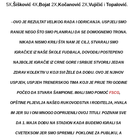
5X,
Šišković
4X,
Bojat
2X,
Kočanović
2X,
Vujičić
i
Topalović
.
–
OVO JE REZULTAT VELIKOG RADA I ODRICANJA. USPJELI SMO
RANIJE NEGO ŠTO SMO PLANIRALI DA SE DOMOGNEMO TRONA.
NIKADA NISMO KRILI ŠTA NAM JE CILJ, STVARALI SMO
IGRAČICE IZ NAŠE ŠKOLE FUDBALA, DOVODILI POSTEPENO
NAJBOLJE IGRAČIE IZ CRNE GORE I SRBIJE STVORILI JEDAN
ZDRAV KOLEKTIV U KOJI SVI ŽELE DA DOĐU. OVO JE NJIHOV
USPJEH, USPJEH TRENERSKOG TIMA KOJI JE PRIJE TRI GODINE
POČEO DA STVARA ŠAMPIONE. IMALI SMO POMOĆ
FSCG
,
OPŠTINE PLJEVLJA NAŠEG RUKOVODSTVA I RODITELJA, HVALA
IM JER SU I ONI MNOGO DOPRIJENILI OVOJ TITULI
.
POZIVAM SVE
DA 1. MAJA DOĐU NA STADION KADA BUDEMO IGRALI SA
CVETEKSOM JER SMO SPREMILI POKLONE ZA PUBLIKU, A