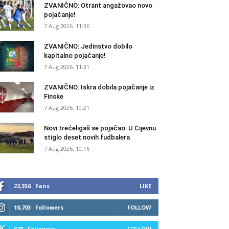
ZVANIČNO: Otrant angažovao novo
pojačanje!
7 Aug 2026. 11:36
ZVANIČNO: Jedinstvo dobilo
kapitalno pojačanje!
7 Aug 2026. 11:31
ZVANIČNO: Iskra dobila pojačanje iz
Finske
7 Aug 2026. 10:21
Novi trećeligaš se pojačao: U Cijevnu
stiglo deset novih fudbalera
7 Aug 2026. 10:16
22,356
Fans
LIKE
10,703
Followers
FOLLOW
678
Followers
FOLLOW