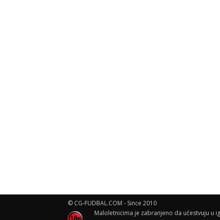
© CG-FUDBAL.COM - Since 2010
Maloletnicima je zabranjeno da učestvuju u ig