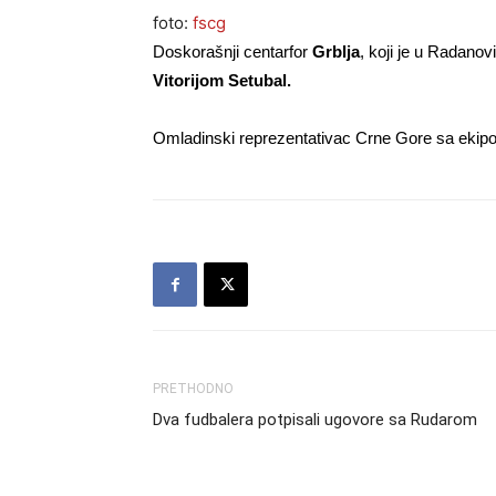
foto:
fscg
Doskorašnji centarfor
Grblja
, koji je u Radanov
Vitorijom Setubal.
Omladinski reprezentativac Crne Gore sa ekipom
PRETHODNO
Dva fudbalera potpisali ugovore sa Rudarom