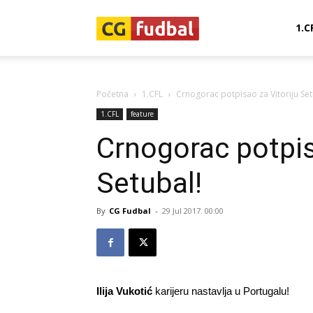
CG-
1.C
Fudbal
Početna
1.CFL
Crnogorac potpisao za Vitoriju Set
1.CFL
feature
Crnogorac potpis
Setubal!
By
CG Fudbal
-
29 Jul 2017. 00:00
Ilija Vukotić
karijeru nastavlja u Portugalu!