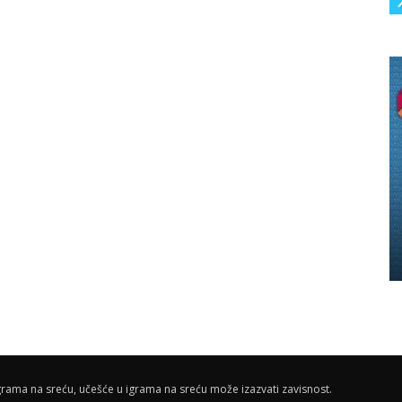
rama na sreću, učešće u igrama na sreću može izazvati zavisnost.