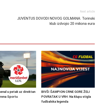
Next article
JUVENTUS DOVODI NOVOG GOLMANA: Torinski
klub izdvojio 20 miliona eura
senal u petak uz direktan
BIVŠI ŠAMPION CRNE GORE ŽELI
Arena Sportu
POVRATAK U VRH: Na klupu stigla
fudbalska legenda