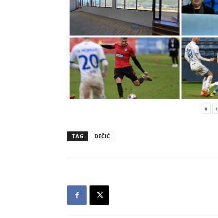
«
‹
TAG
DEČIĆ