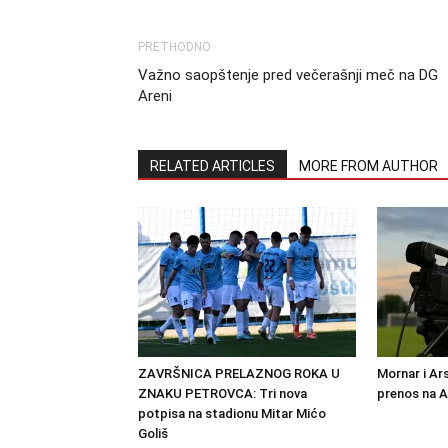
PRETHODNO
Važno saopštenje pred večerašnji meč na DG
Areni
RELATED ARTICLES
MORE FROM AUTHOR
ZAVRŠNICA PRELAZNOG ROKA U
Mornar i Ar
ZNAKU PETROVCA: Tri nova
prenos na 
potpisa na stadionu Mitar Mićo
Goliš