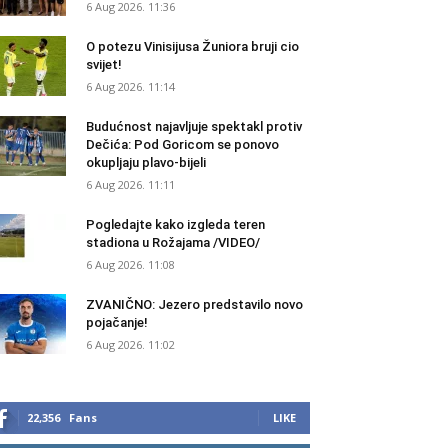
6 Aug 2026. 11:36
O potezu Vinisijusa Žuniora bruji cio
svijet!
6 Aug 2026. 11:14
Budućnost najavljuje spektakl protiv
Dečića: Pod Goricom se ponovo
okupljaju plavo-bijeli
6 Aug 2026. 11:11
Pogledajte kako izgleda teren
stadiona u Rožajama /VIDEO/
6 Aug 2026. 11:08
ZVANIČNO: Jezero predstavilo novo
pojačanje!
6 Aug 2026. 11:02
22,356
Fans
LIKE