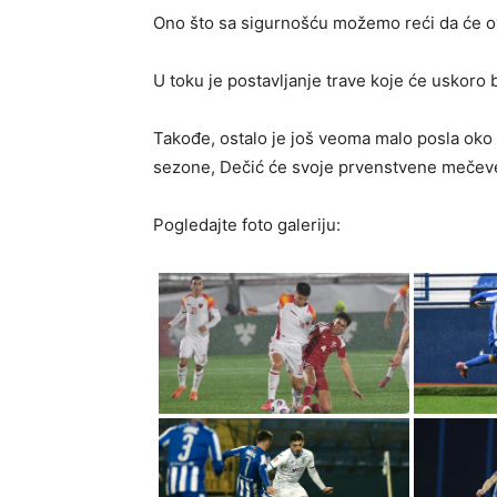
Ono što sa sigurnošću možemo reći da će ova
U toku je postavljanje trave koje će uskoro 
Takođe, ostalo je još veoma malo posla oko
sezone, Dečić će svoje prvenstvene mečeve 
Pogledajte foto galeriju: