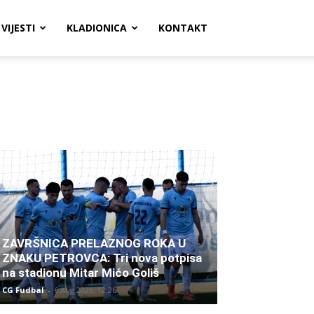
VIJESTI
KLADIONICA
KONTAKT
ZAVRŠNICA PRELAZNOG ROKA U
ZNAKU PETROVCA: Tri nova potpisa
na stadionu Mitar Mićo Goliš
CG Fudbal
-
6 Aug 2026. 12:26