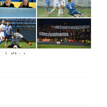
of
8
›
»