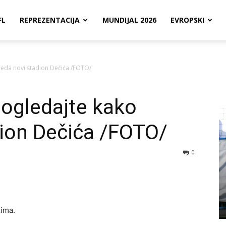
FL
REPREZENTACIJA
MUNDIJAL 2026
EVROPSKI
leda novi stadion Dečića /FOTO/
ogledajte kako
dion Dečića /FOTO/
0
ima.