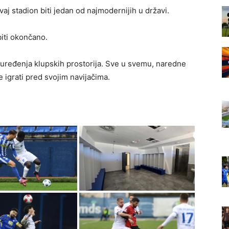
j stadion biti jedan od najmodernijih u državi.
biti okončano.
 uređenja klupskih prostorija. Sve u svemu, naredne
igrati pred svojim navijačima.