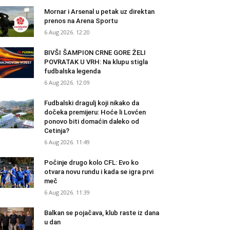
Mornar i Arsenal u petak uz direktan
prenos na Arena Sportu
6 Aug 2026. 12:20
BIVŠI ŠAMPION CRNE GORE ŽELI
POVRATAK U VRH: Na klupu stigla
fudbalska legenda
6 Aug 2026. 12:09
Fudbalski dragulj koji nikako da
dočeka premijeru: Hoće li Lovćen
ponovo biti domaćin daleko od
Cetinja?
6 Aug 2026. 11:49
Počinje drugo kolo CFL: Evo ko
otvara novu rundu i kada se igra prvi
meč
6 Aug 2026. 11:39
Balkan se pojačava, klub raste iz dana
u dan