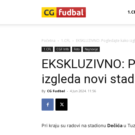
CG-
1.C
Fudbal
Početna
1.CFL
EKSKLUZIVNO: Pogledajte kako izg
1.CFL
CGF Info
Foto
Najnovije
EKSKLUZIVNO: P
izgleda novi sta
By
CG Fudbal
-
4 Jun 2024. 11:56
Pri kraju su radovi na stadionu
Dečića
u Tuz