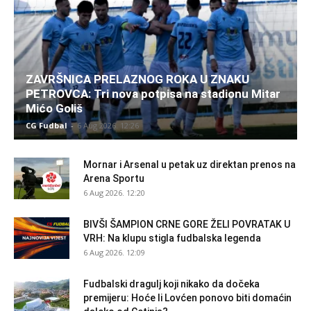
ZAVRŠNICA PRELAZNOG ROKA U ZNAKU
PETROVCA: Tri nova potpisa na stadionu Mitar
Mićo Goliš
CG Fudbal
-
6 Aug 2026. 12:26
Mornar i Arsenal u petak uz direktan prenos na
Arena Sportu
6 Aug 2026. 12:20
BIVŠI ŠAMPION CRNE GORE ŽELI POVRATAK U
VRH: Na klupu stigla fudbalska legenda
6 Aug 2026. 12:09
Fudbalski dragulj koji nikako da dočeka
premijeru: Hoće li Lovćen ponovo biti domaćin