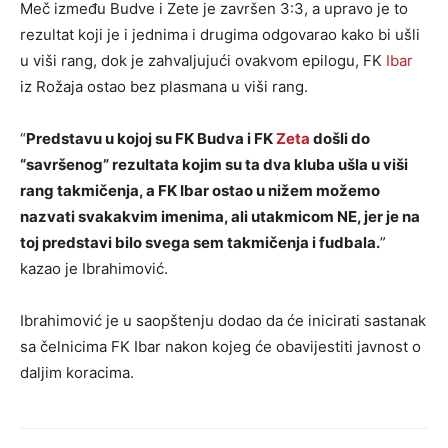
Meč između Budve i Zete je završen 3:3, a upravo je to
rezultat koji je i jednima i drugima odgovarao kako bi ušli
u viši rang, dok je zahvaljujući ovakvom epilogu, FK
Ibar
iz Rožaja ostao bez plasmana u viši rang.
“
Predstavu u kojoj su FK Budva i FK
Zeta
došli do
“savršenog” rezultata kojim su ta dva kluba ušla u viši
rang takmičenja, a FK Ibar ostao u nižem možemo
nazvati svakakvim imenima, ali utakmicom NE, jer je na
toj predstavi bilo svega sem takmičenja i fudbala.
”
kazao je Ibrahimović.
Ibrahimović je u saopštenju dodao da će inicirati sastanak
sa čelnicima FK Ibar nakon kojeg će obavijestiti javnost o
daljim koracima.