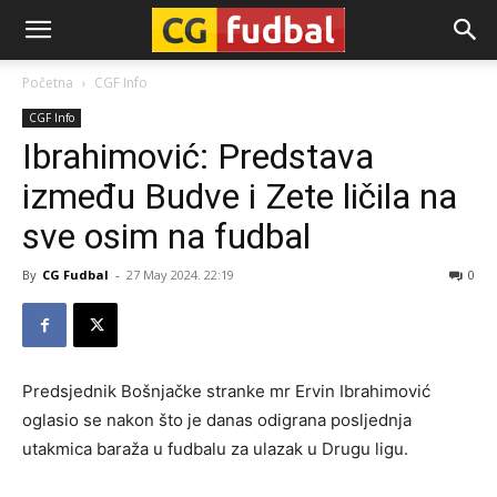
CG-
Početna
CGF Info
CGF Info
Fudbal
Ibrahimović: Predstava
između Budve i Zete ličila na
sve osim na fudbal
By
CG Fudbal
-
27 May 2024. 22:19
0
Predsjednik Bošnjačke stranke mr Ervin Ibrahimović
oglasio se nakon što je danas odigrana posljednja
utakmica baraža u fudbalu za ulazak u Drugu ligu.