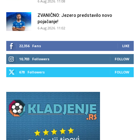
6 Aug 2026. 11:08
ZVANIČNO: Jezero predstavilo novo
pojačanje!
6 Aug 2026. 11:02
22,356
Fans
LIKE
10,703
Followers
FOLLOW
678
Followers
FOLLOW