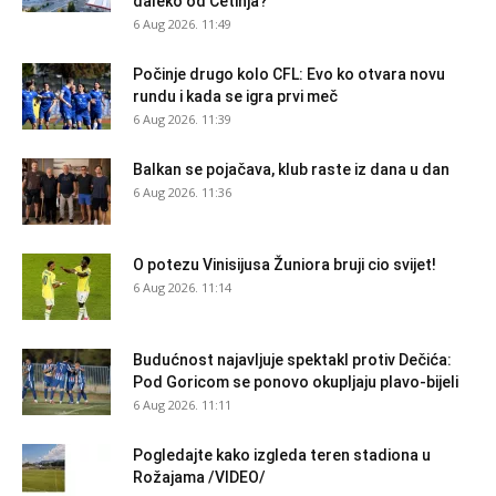
daleko od Cetinja?
6 Aug 2026. 11:49
Počinje drugo kolo CFL: Evo ko otvara novu
rundu i kada se igra prvi meč
6 Aug 2026. 11:39
Balkan se pojačava, klub raste iz dana u dan
6 Aug 2026. 11:36
O potezu Vinisijusa Žuniora bruji cio svijet!
6 Aug 2026. 11:14
Budućnost najavljuje spektakl protiv Dečića:
Pod Goricom se ponovo okupljaju plavo-bijeli
6 Aug 2026. 11:11
Pogledajte kako izgleda teren stadiona u
Rožajama /VIDEO/