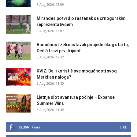
8 Aug 2026. 13:09
Mirandes potvrdio rastanak sa crnogorskim
reprezentativcem
8 Aug 2026. 13:07
Budućnost želi nastavak pobjedničkog starta,
Dečić traži prvi trijumf
8 Aug 2026. 12:32
KVIZ: Da li koristiš sve mogućnosti svog
Meridian naloga?
8 Aug 2026. 11:50
Ljetnja slot avantura počinje – Expanse
Summer Wins
8 Aug 2026. 11:45
22,356
Fans
LIKE