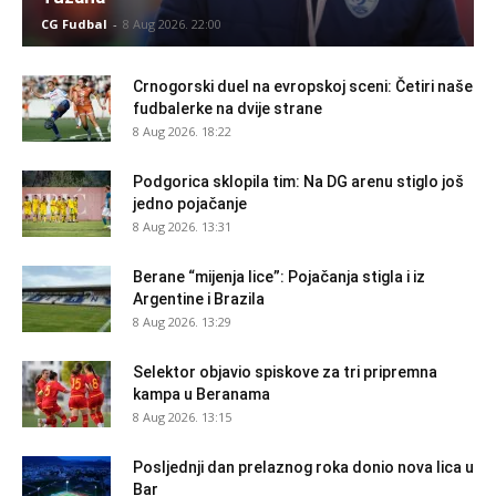
CG Fudbal
-
8 Aug 2026. 22:00
Crnogorski duel na evropskoj sceni: Četiri naše
fudbalerke na dvije strane
8 Aug 2026. 18:22
Podgorica sklopila tim: Na DG arenu stiglo još
jedno pojačanje
8 Aug 2026. 13:31
Berane “mijenja lice”: Pojačanja stigla i iz
Argentine i Brazila
8 Aug 2026. 13:29
Selektor objavio spiskove za tri pripremna
kampa u Beranama
8 Aug 2026. 13:15
Posljednji dan prelaznog roka donio nova lica u
Bar