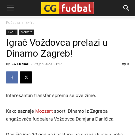
CG-
Početna
Ex-Yu
Ex-Yu
Merkato
Fudbal
Igrač Voždovca prelazi u
Dinamo Zagreb!
By
CG Fudbal
-
29 Jan 2020. 01:57
0
Interesantan transfer sprema se ove zime.
Kako saznaje
Mozzart
sport, Dinamo iz Zagreba
angažovaće fudbalera Voždovca Damjana Daničića.
Daničić ima 20 godina i nastupa na poziciji lijevog beka.