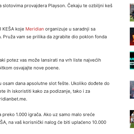
 slotovima provajdera Playson. Čekaju te ozbiljni keš
ANI KEŠA koje
Meridian
organizuje u saradnji sa
. Pruža vam se prilika da zgrabite dio poklon fonda
vaki potez vas može lansirati na vrh liste najvećih
bitkom osvajajte nove poene.
te u osam dana apsolutne slot fešte. Ukoliko dođete do
 ih iskoristiti kako za podizanje, tako i za
ridianbet.me.
a preko 1.000 igrača. Ako uz samo malo sreće
, na vaš korisnički nalog će biti uplaćeno 10.000