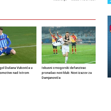
gol Dušana Vukovića u
Iskusni crnogorski defanzivac
komotive nad Istrom
pronašao novi klub: Novi izazov za
Damjanovića