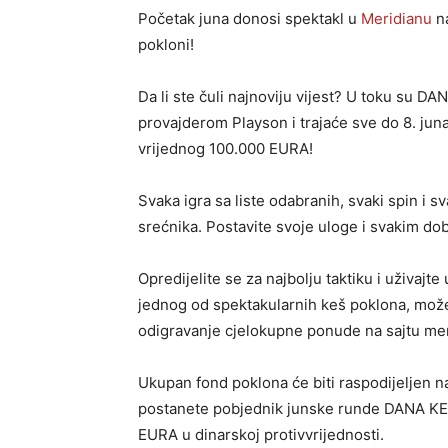
Početak juna donosi spektakl u
Meridianu
na
pokloni!
Da li ste čuli najnoviju vijest? U toku su D
provajderom Playson i trajaće sve do 8. juna
vrijednog 100.000 EURA!
Svaka igra sa liste odabranih, svaki spin i s
srećnika. Postavite svoje uloge i svakim do
Opredijelite se za najbolju taktiku i uživaj
jednog od spektakularnih keš poklona, možete
odigravanje cjelokupne ponude na sajtu me
Ukupan fond poklona će biti raspodijeljen n
postanete pobjednik junske runde DANA KEŠA
EURA u dinarskoj protivvrijednosti.