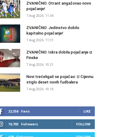
ZVANIČNO: Otrant angažovao novo
pojačanje!
7 Aug 2026. 11:36
ZVANIČNO: Jedinstvo dobilo
kapitalno pojačanje!
7 Aug 2026. 11:31
ZVANIČNO: Iskra dobila pojačanje iz
Finske
7 Aug 2026. 10:21
Novi trećeligaš se pojačao: U Cijevnu
stiglo deset novih fudbalera
7 Aug 2026. 10:16
22,356
Fans
LIKE
10,703
Followers
FOLLOW
678
Followers
FOLLOW