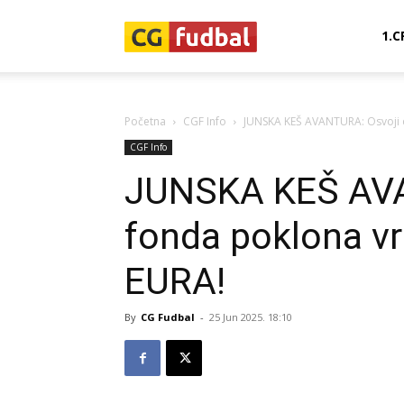
CG-
1.C
Fudbal
Početna
CGF Info
JUNSKA KEŠ AVANTURA: Osvoji d
CGF Info
JUNSKA KEŠ AVA
fonda poklona v
EURA!
By
CG Fudbal
-
25 Jun 2025. 18:10