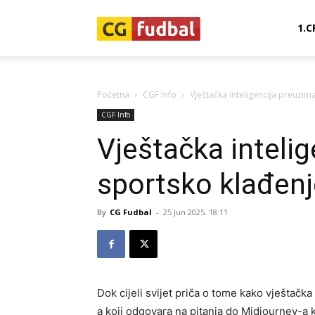
CG-
1.C
Fudbal
Početna
CGF Info
Vještačka inteligencija preuzim
CGF Info
Vještačka inteli
sportsko klađenj
By
CG Fudbal
-
25 Jun 2025. 18:11
Dok cijeli svijet priča o tome kako vještačk
a koji odgovara na pitanja do Midjourney-a ko