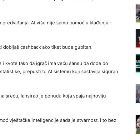
 predviđanja, AI više nije samo pomoć u klađenju –
 ti dobijaš cashback ako tiket bude gubitan.
je i kvote tako da igrač ima veću šansu da dođe do
statistike, prepusti to AI sistemu koji sastavlja siguran
a na sreću, lansirao je ponudu koja spaja najnoviju
moć vještačke inteligencije sada je stvarnost, i to bez