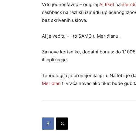
Vrlo jednostavno – odigraj
AI tiket
na
merid
cashback na razliku između uplaćenog iznos
bez skrivenih uslova.
AI je već tu – i to SAMO u Meridianu!
Za nove korisnike, dodatni bonus: do 1.100€ 
ili aplikacije.
Tehnologija je promijenila igru. Na tebi je d
Meridian
ti vraća novac ako tiket bude gubit