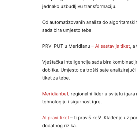
jednako uzbudljivu transformaciju.
Od automatizovanih analiza do algoritamskih
sada bira umjesto tebe.
PRVI PUT u Meridianu –
AI sastavlja tiket
, a
Vještačka inteligencija sada bira kombinaci
dobitka. Umjesto da trošiš sate analizirajući 
tiket za tebe.
Meridianbet
, regionalni lider u svijetu igar
tehnologiju i sigurnost igre.
AI pravi tiket
– ti praviš keš!. Klađenje uz po
dodatnog rizika.