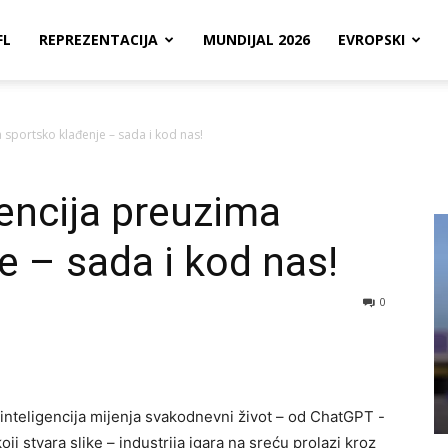
FL
REPREZENTACIJA
MUNDIJAL 2026
EVROPSKI
a sportsko klađenje – sada i kod nas!
gencija preuzima
e – sada i kod nas!
0
a inteligencija mijenja svakodnevni život – od ChatGPT -
ji stvara slike – industrija igara na sreću prolazi kroz