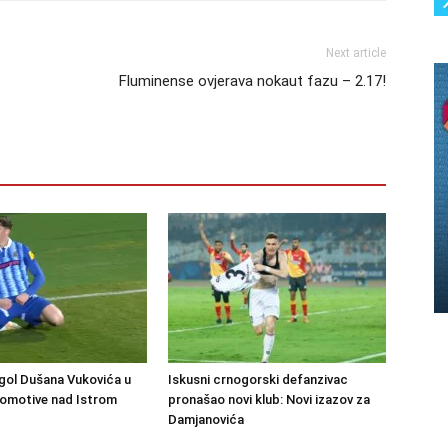
Next article
Fluminense ovjerava nokaut fazu – 2.17!
gol Dušana Vukovića u
Iskusni crnogorski defanzivac
komotive nad Istrom
pronašao novi klub: Novi izazov za
Damjanovića