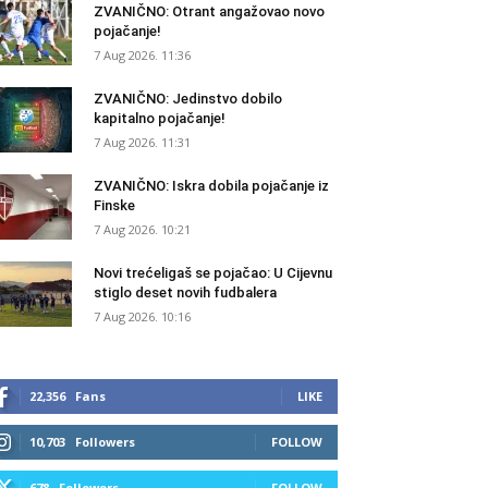
ZVANIČNO: Otrant angažovao novo
pojačanje!
7 Aug 2026. 11:36
ZVANIČNO: Jedinstvo dobilo
kapitalno pojačanje!
7 Aug 2026. 11:31
ZVANIČNO: Iskra dobila pojačanje iz
Finske
7 Aug 2026. 10:21
Novi trećeligaš se pojačao: U Cijevnu
stiglo deset novih fudbalera
7 Aug 2026. 10:16
22,356
Fans
LIKE
10,703
Followers
FOLLOW
678
Followers
FOLLOW