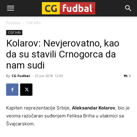
CG-
Početna
CGF Info
CGF Info
Fudbal
Kolarov: Nevjerovatno, kao
da su stavili Crnogorca da
nam sudi
By
CG Fudbal
-
23 Jun 2018. 12:09
0
Kapiten reprezentacije Srbije,
Aleksandar Kolarov
, bio je
veoma razočaran suđenjem Feliksa Briha u utakmici sa
Švajcarskom.