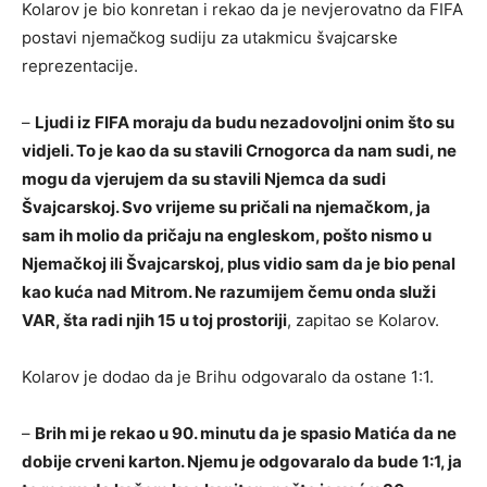
Kolarov je bio konretan i rekao da je nevjerovatno da FIFA
postavi njemačkog sudiju za utakmicu švajcarske
reprezentacije.
–
Ljudi iz FIFA moraju da budu nezadovoljni onim što su
vidjeli. To je kao da su stavili Crnogorca da nam sudi, ne
mogu da vjerujem da su stavili Njemca da sudi
Švajcarskoj. Svo vrijeme su pričali na njemačkom, ja
sam ih molio da pričaju na engleskom, pošto nismo u
Njemačkoj ili Švajcarskoj, plus vidio sam da je bio penal
kao kuća nad Mitrom. Ne razumijem čemu onda služi
VAR, šta radi njih 15 u toj prostoriji
, zapitao se Kolarov.
Kolarov je dodao da je Brihu odgovaralo da ostane 1:1.
–
Brih mi je rekao u 90. minutu da je spasio Matića da ne
dobije crveni karton. Njemu je odgovaralo da bude 1:1, ja