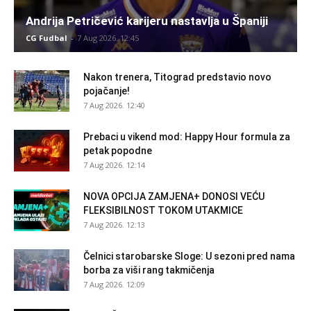
Andrija Petričević karijeru nastavlja u Španiji
CG Fudbal
-
7 Aug 2026. 12:45
Nakon trenera, Titograd predstavio novo
pojačanje!
7 Aug 2026. 12:40
Prebaci u vikend mod: Happy Hour formula za
petak popodne
7 Aug 2026. 12:14
NOVA OPCIJA ZAMJENA+ DONOSI VEĆU
FLEKSIBILNOST TOKOM UTAKMICE
7 Aug 2026. 12:13
Čelnici starobarske Sloge: U sezoni pred nama
borba za viši rang takmičenja
7 Aug 2026. 12:09