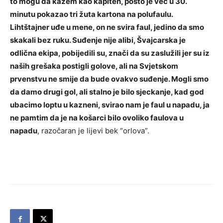
to mogu da kažem kao kapiten, pošto je već u 30.
minutu pokazao tri žuta kartona na polufaulu.
Lihtštajner uđe u mene, on ne svira faul, jedino da smo
skakali bez ruku. Suđenje nije alibi, Švajcarska je
odlična ekipa, pobijedili su, znači da su zaslužili jer su iz
naših grešaka postigli golove, ali na Svjetskom
prvenstvu ne smije da bude ovakvo suđenje. Mogli smo
da damo drugi gol, ali stalno je bilo sjeckanje, kad god
ubacimo loptu u kazneni, svirao nam je faul u napadu, ja
ne pamtim da je na košarci bilo ovoliko faulova u
napadu
, razočaran je lijevi bek “orlova”.