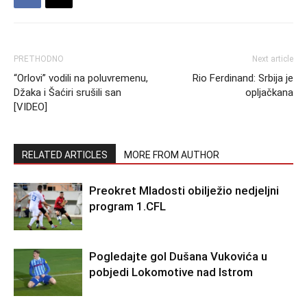
PRETHODNO
Next article
“Orlovi” vodili na poluvremenu,
Rio Ferdinand: Srbija je
Džaka i Šaćiri srušili san
opljačkana
[VIDEO]
RELATED ARTICLES
MORE FROM AUTHOR
Preokret Mladosti obilježio nedjeljni
program 1.CFL
Pogledajte gol Dušana Vukovića u
pobjedi Lokomotive nad Istrom