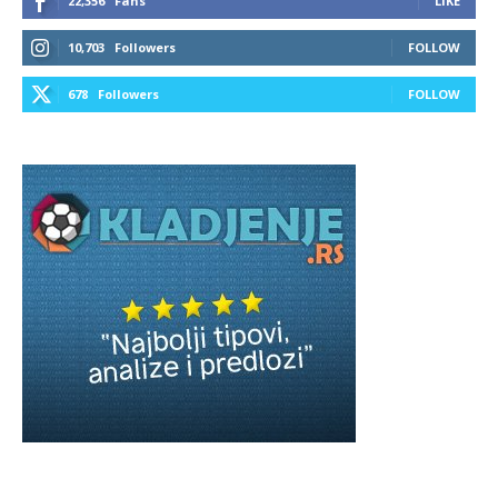
22,356
Fans
LIKE
10,703
Followers
FOLLOW
678
Followers
FOLLOW