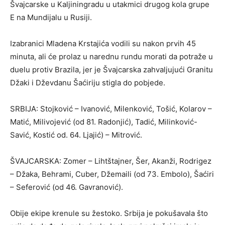
Švajcarske u Kaljiningradu u utakmici drugog kola grupe
E na Mundijalu u Rusiji.
Izabranici Mladena Krstajića vodili su nakon prvih 45
minuta, ali će prolaz u narednu rundu morati da potraže u
duelu protiv Brazila, jer je Švajcarska zahvaljujući Granitu
Džaki i Dževdanu Šaćiriju stigla do pobjede.
SRBIJA: Stojković – Ivanović, Milenković, Tošić, Kolarov –
Matić, Milivojević (od 81. Radonjić), Tadić, Milinković-
Savić, Kostić od. 64. Ljajić) – Mitrović.
ŠVAJCARSKA: Zomer – Lihtštajner, Šer, Akanži, Rodrigez
– Džaka, Behrami, Cuber, Džemaili (od 73. Embolo), Šaćiri
– Seferović (od 46. Gavranović).
Obije ekipe krenule su žestoko. Srbija je pokušavala što