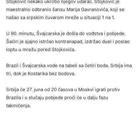
Stojković nekako ukrotio njegov udarac. Stojković je
maestralno odbranio šansu Marija Gavranovića, koji se
našao sa srpskim čuvarom mreže u situaciji 1 na 1.
U 90. minutu, Švajcarska je došla do vođstva i pobjede.
Šaćiri je sjajno istrčao kontranapad, izdržao duel i poslao
loptu u mrežu pored Stojkovića.
Brazil i Švajcarska vode na tabeli sa četiri boda. Srbija ima
tri, dok je Kostarika bez bodova.
Srbija će 27. juna od 20 časova u Moskvi igrati protiv
Brazila i u slučaju pobjede proći će u dalju fazu
takmičenja.