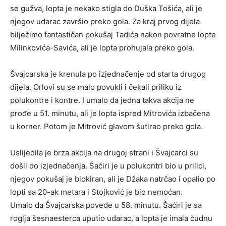
se gužva, lopta je nekako stigla do Duška Tošića, ali je
njegov udarac završio preko gola. Za kraj prvog dijela
bilježimo fantastičan pokušaj Tadića nakon povratne lopte
Milinkovića-Savića, ali je lopta prohujala preko gola.
Švajcarska je krenula po izjednačenje od starta drugog
dijela. Orlovi su se malo povukli i čekali priliku iz
polukontre i kontre. I umalo da jedna takva akcija ne
prođe u 51. minutu, ali je lopta ispred Mitrovića izbačena
u korner. Potom je Mitrović glavom šutirao preko gola.
Uslijedila je brza akcija na drugoj strani i Švajcarci su
došli do izjednačenja. Šaćiri je u polukontri bio u prilici,
njegov pokušaj je blokiran, ali je Džaka natrčao i opalio po
lopti sa 20-ak metara i Stojković je bio nemoćan.
Umalo da Švajcarska povede u 58. minutu. Šaćiri je sa
roglja šesnaesterca uputio udarac, a lopta je imala čudnu