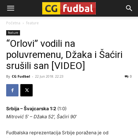
CG-
Početna
feature
feature
Fudbal
“Orlovi” vodili na
poluvremenu, Džaka i Šaćiri
srušili san [VIDEO]
By
CG Fudbal
-
22 Jun 2018. 22:23
0
Srbija – Švajcarska 1:2
(1:0)
Mitrović 5’ – Džaka 52’, Šaćiri 90’
Fudbalska reprezentacija Srbije poražena je od