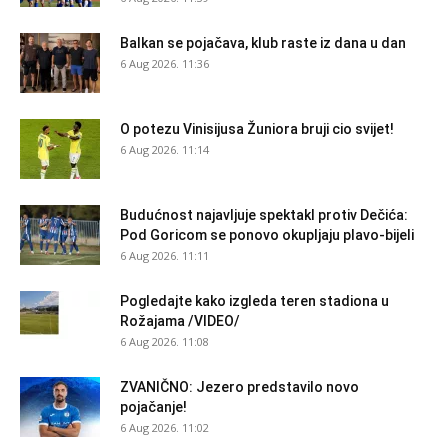
Balkan se pojačava, klub raste iz dana u dan
6 Aug 2026. 11:36
O potezu Vinisijusa Žuniora bruji cio svijet!
6 Aug 2026. 11:14
Budućnost najavljuje spektakl protiv Dečića:
Pod Goricom se ponovo okupljaju plavo-bijeli
6 Aug 2026. 11:11
Pogledajte kako izgleda teren stadiona u
Rožajama /VIDEO/
6 Aug 2026. 11:08
ZVANIČNO: Jezero predstavilo novo
pojačanje!
6 Aug 2026. 11:02