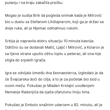
putanju i na kraju zakačila prečku.
Mogao je sudija Brik da pogleda snimak kada je Mitrović
bio u duelu sa Stefanom Lihštajnerom, koji ga je držao sa
dvije ruke, ali je Njemac odmahnuo rukom.
Srbija je napravila dobru situaciju 10 minuta kasnije.
Odlično su se dodavali Matić, Ljajić i Mitrović, a Kolarov je
sa lijeve strane uputio oštru loptu u peterac, ali ona nije
stigla do srpskih igrača.
Igra se odvijala između dva šesnaesterca, izgledalo je da
će Švajcarska doći do cilja, a to je za početak bio bod u
ovom meču. Pokušao je Mladen Krstajić uvođenjem
Nemanje Radonjića da ojača ofanzivnu liniju tima.
Pokušao je Embolo snažnim udarcem u 82. minutu, ali je