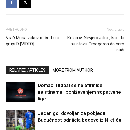
PRETHODNO
Next article
Vrač Musa zakuvao čorbu u
Kolarov: Nevjerovatno, kao da
grupi D [VIDEO]
su stavili Crnogorca da nam
sudi
RELATED ARTICLES
MORE FROM AUTHOR
Domaći fudbal se ne afirmiše
neistinama i ponižavanjem sopstvene
lige
Jedan gol dovoljan za pobjedu:
Budućnost odnijela bodove iz Nikšića