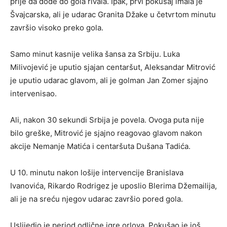
prije da dođe do gola rivala. Ipak, prvi pokušaj imala je
Švajcarska, ali je udarac Granita Džake u četvrtom minutu
završio visoko preko gola.
Samo minut kasnije velika šansa za Srbiju. Luka
Milivojević je uputio sjajan centaršut, Aleksandar Mitrović
je uputio udarac glavom, ali je golman Jan Zomer sjajno
intervenisao.
Ali, nakon 30 sekundi Srbija je povela. Ovoga puta nije
bilo greške, Mitrović je sjajno reagovao glavom nakon
akcije Nemanje Matića i centaršuta Dušana Tadića.
U 10. minutu nakon lošije intervencije Branislava
Ivanovića, Rikardo Rodrigez je uposlio Blerima Džemailija,
ali je na sreću njegov udarac završio pored gola.
Uslijedio je period odlične igre orlova. Pokušao je još