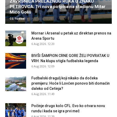
ZAVRŠNICA PRELAZNOG ROKA U ZNAKU
PETROVCA: Tri nova potpisa na stadionu Mitar
Mićo Goliš
CG Fudbal
-
6 Aug 2026. 12:26
Mornar i Arsenal u petak uz direktan prenos na
Arena Sportu
6 Aug 2026. 12:20
BIVŠI ŠAMPION CRNE GORE ŽELI POVRATAK U
VRH: Na klupu stigla fudbalska legenda
6 Aug 2026. 12:09
Fudbalski dragulj koji nikako da dočeka
premijeru: Hoće li Lovćen ponovo biti domaćin
daleko od Cetinja?
6 Aug 2026. 11:49
Počinje drugo kolo CFL: Evo ko otvara novu
rundu i kada se igra prvi meč
6 Aug 2026. 11:39