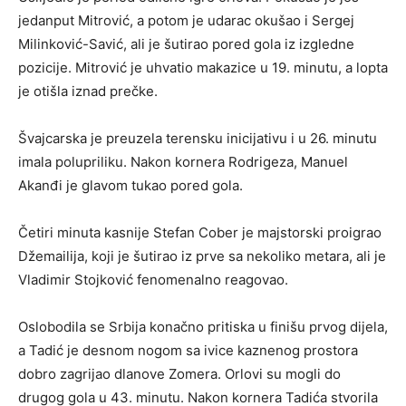
jedanput Mitrović, a potom je udarac okušao i Sergej
Milinković-Savić, ali je šutirao pored gola iz izgledne
pozicije. Mitrović je uhvatio makazice u 19. minutu, a lopta
je otišla iznad prečke.
Švajcarska je preuzela terensku inicijativu i u 26. minutu
imala polupriliku. Nakon kornera Rodrigeza, Manuel
Akanđi je glavom tukao pored gola.
Četiri minuta kasnije Stefan Cober je majstorski proigrao
Džemailija, koji je šutirao iz prve sa nekoliko metara, ali je
Vladimir Stojković fenomenalno reagovao.
Oslobodila se Srbija konačno pritiska u finišu prvog dijela,
a Tadić je desnom nogom sa ivice kaznenog prostora
dobro zagrijao dlanove Zomera. Orlovi su mogli do
drugog gola u 43. minutu. Nakon kornera Tadića stvorila