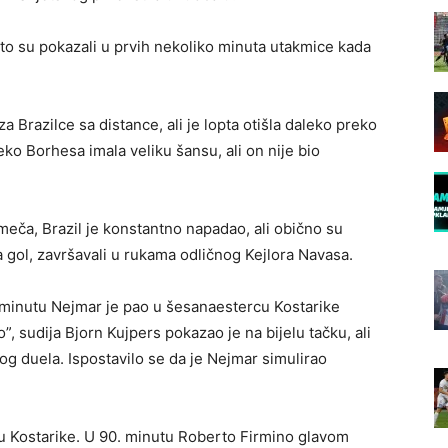
 i to su pokazali u prvih nekoliko minuta utakmice kada
a Brazilce sa distance, ali je lopta otišla daleko preko
eko Borhesa imala veliku šansu, ali on nije bio
meča, Brazil je konstantno napadao, ali obično su
na gol, završavali u rukama odličnog Kejlora Navasa.
 minutu Nejmar je pao u šesanaestercu Kostarike
, sudija Bjorn Kujpers pokazao je na bijelu tačku, ali
g duela. Ispostavilo se da je Nejmar simulirao
nu Kostarike. U 90. minutu Roberto Firmino glavom