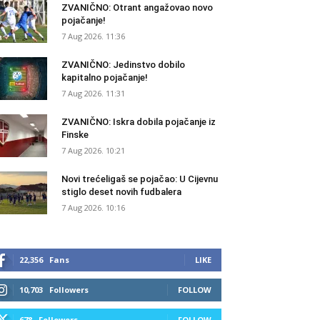
ZVANIČNO: Otrant angažovao novo
pojačanje!
7 Aug 2026. 11:36
ZVANIČNO: Jedinstvo dobilo
kapitalno pojačanje!
7 Aug 2026. 11:31
ZVANIČNO: Iskra dobila pojačanje iz
Finske
7 Aug 2026. 10:21
Novi trećeligaš se pojačao: U Cijevnu
stiglo deset novih fudbalera
7 Aug 2026. 10:16
22,356
Fans
LIKE
10,703
Followers
FOLLOW
678
Followers
FOLLOW