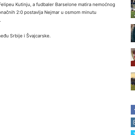
o Felipeu Kutinju, a fudbaler Barselone matira nemoćnog
. Konačnih 2:0 postavlja Nejmar u osmom minutu
.
eđu Srbije i Švajcarske.