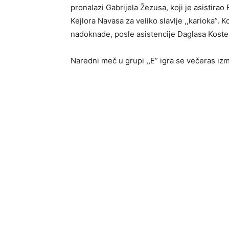
pronalazi Gabrijela Žezusa, koji je asistira
Kejlora Navasa za veliko slavlje ,,karioka”
nadoknade, posle asistencije Daglasa Koste
Naredni meč u grupi ,,E” igra se večeras izm