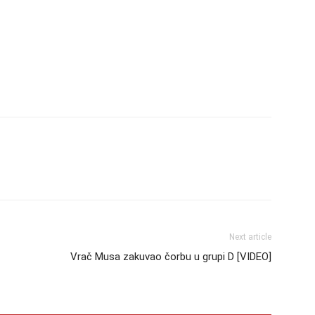
Next article
Vrač Musa zakuvao čorbu u grupi D [VIDEO]