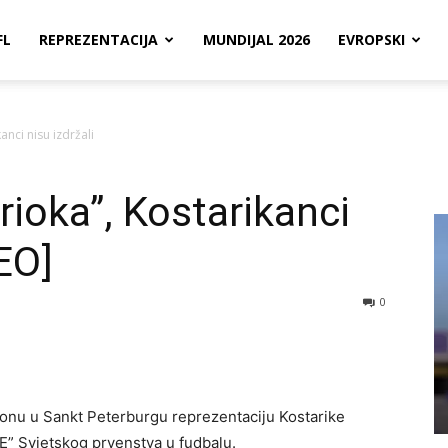
FL
REPREZENTACIJA
MUNDIJAL 2026
EVROPSKI
anci nisu izdržali
arioka”, Kostarikanci
DEO]
0
dionu u Sankt Peterburgu reprezentaciju Kostarike
,E” Svjetskog prvenstva u fudbalu.