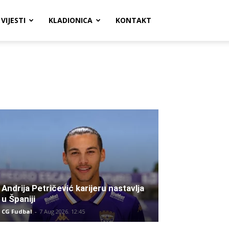
VIJESTI
KLADIONICA
KONTAKT
Andrija Petričević karijeru nastavlja
u Španiji
CG Fudbal
-
7 Aug 2026. 12:45