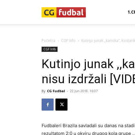
CG-
1.C
Fudbal
Početna
CGF Info
Kutinjo junak ,,karioka”, Kostarik
CGF Info
Kutinjo junak ,,k
nisu izdržali [VI
By
CG Fudbal
-
22 Jun 2018. 16:07
Fudbaleri Brazila savladali su danas na sta
rezultatom 2:0 u okviru drugog kola grupe ,