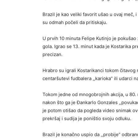
Brazil je kao veliki favorit ušao u ovaj meč,
su odmah počeli da pritiskaju.
U prvih 10 minuta Felipe Kutinjo je pokušao z
gola. Igrao se 13. minut kada je Kostarika pr
precizan.
Hrabro su igrali Kostarikanci tokom čitavog 
centaršutevi fudbalera ,,karioka” ili udarci 
Tokom jedne od mnogobrojnih akcija, u 80.
nakon što ga je Đankarlo Gonzales ,,povukao”
je potom otišao da pogleda video snimak ovo
prekršaj i sudija je poništio svoju odluku.
Brazil je konačno uspio da ,,probije” odbra