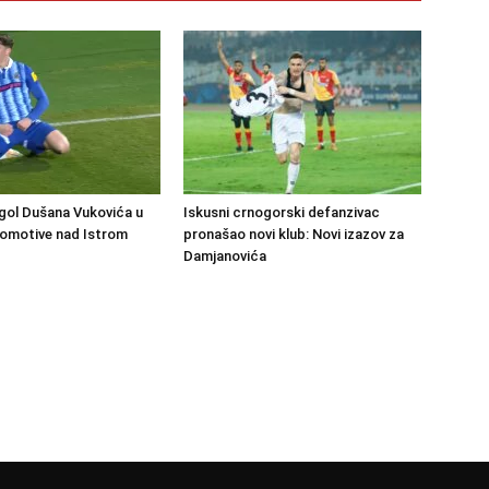
gol Dušana Vukovića u
Iskusni crnogorski defanzivac
komotive nad Istrom
pronašao novi klub: Novi izazov za
Damjanovića