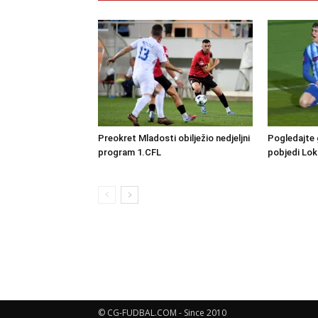
Preokret Mladosti obilježio nedjeljni
Pogledajte 
program 1.CFL
pobjedi Lo
© CG-FUDBAL.COM - Since 2010