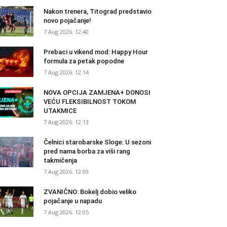
Nakon trenera, Titograd predstavio
novo pojačanje!
7 Aug 2026. 12:40
Prebaci u vikend mod: Happy Hour
formula za petak popodne
7 Aug 2026. 12:14
NOVA OPCIJA ZAMJENA+ DONOSI
VEĆU FLEKSIBILNOST TOKOM
UTAKMICE
7 Aug 2026. 12:13
Čelnici starobarske Sloge: U sezoni
pred nama borba za viši rang
takmičenja
7 Aug 2026. 12:09
ZVANIČNO: Bokelj dobio veliko
pojačanje u napadu
7 Aug 2026. 12:05