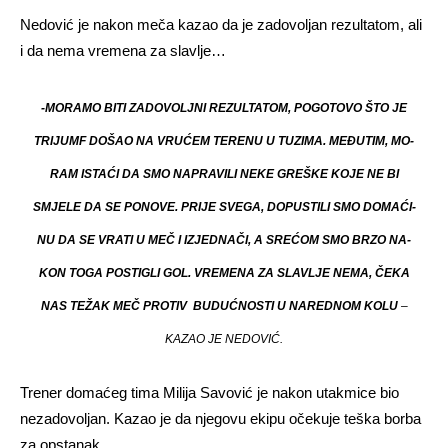
Nedović je nakon meča kazao da je zadovoljan rezultatom, ali
i da nema vremena za slavlje…
-MO­RA­MO BI­TI ZA­DO­VOLJ­NI RE­ZUL­TA­TOM, PO­GO­TO­VO ŠTO JE
TRI­JUMF DO­ŠAO NA VRU­ĆEM TE­RE­NU U TU­ZI­MA. ME­ĐU­TIM, MO­
RAM IS­TA­ĆI DA SMO NA­PRA­VI­LI NE­KE GRE­ŠKE KO­JE NE BI
SMJE­LE DA SE PO­NO­VE. PRI­JE SVE­GA, DO­PU­STI­LI SMO DO­MA­ĆI­
NU DA SE VRA­TI U MEČ I IZ­JED­NA­ČI, A SRE­ĆOM SMO BR­ZO NA­
KON TO­GA PO­STI­GLI GOL. VRE­ME­NA ZA SLA­V­LJE NE­MA, ČE­KA
NAS TEŽAK MEČ PROTIV BU­DUĆ­NO­STI U NA­RED­NOM KO­LU
–
KAZAO JE NE­DO­VIĆ.
Trener domaćeg tima Milija Savović je nakon utakmice bio
nezadovoljan. Kazao je da njegovu ekipu očekuje teška borba
za opstanak.