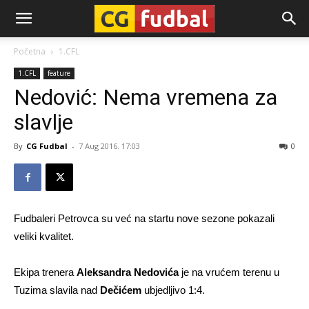
CG-
Početna
1.CFL
1.CFL
feature
Fudbal
Nedović: Nema vremena za
slavlje
By
CG Fudbal
-
7 Aug 2016. 17:03
0
Fudbaleri Petrovca su već na startu nove sezone pokazali
veliki kvalitet.
Ekipa trenera
Aleksandra Nedovića
je na vrućem terenu u
Tuzima slavila nad
Dečićem
ubjedljivo 1:4.