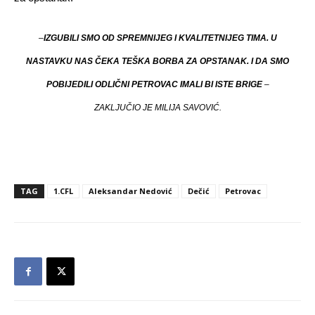
–
IZ­GU­BI­LI SMO OD SPREM­NI­JEG I KVA­LI­TET­NI­JEG TI­MA. U
NASTAVKU NAS ČE­KA TE­ŠKA BOR­BA ZA OP­STA­NAK. I DA SMO
PO­BI­JE­DI­LI OD­LIČ­NI PE­TRO­VAC IMA­LI BI ISTE BRI­GE
–
ZAKLJUČIO JE MI­LI­JA SA­VO­VIĆ.
TAG
1.CFL
Aleksandar Nedović
Dečić
Petrovac