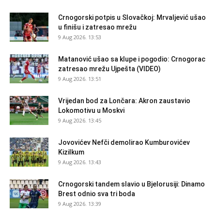
Crnogorski potpis u Slovačkoj: Mrvaljević ušao
u finišu i zatresao mrežu
9 Aug 2026. 13:53
Matanović ušao sa klupe i pogodio: Crnogorac
zatresao mrežu Ujpešta (VIDEO)
9 Aug 2026. 13:51
Vrijedan bod za Lončara: Akron zaustavio
Lokomotivu u Moskvi
9 Aug 2026. 13:45
Jovovićev Nefči demolirao Kumburovićev
Kizilkum
9 Aug 2026. 13:43
Crnogorski tandem slavio u Bjelorusiji: Dinamo
Brest odnio sva tri boda
9 Aug 2026. 13:39