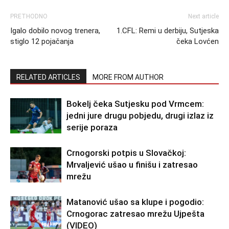
PRETHODNO
Next article
Igalo dobilo novog trenera,
1.CFL: Remi u derbiju, Sutjeska
stiglo 12 pojačanja
čeka Lovćen
RELATED ARTICLES
MORE FROM AUTHOR
Bokelj čeka Sutjesku pod Vrmcem:
jedni jure drugu pobjedu, drugi izlaz iz
serije poraza
Crnogorski potpis u Slovačkoj:
Mrvaljević ušao u finišu i zatresao
mrežu
Matanović ušao sa klupe i pogodio:
Crnogorac zatresao mrežu Ujpešta
(VIDEO)