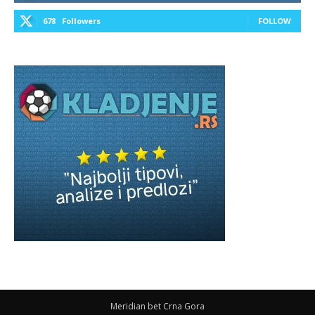
678
Followers
FOLLOW
Meridian bet Crna Gora