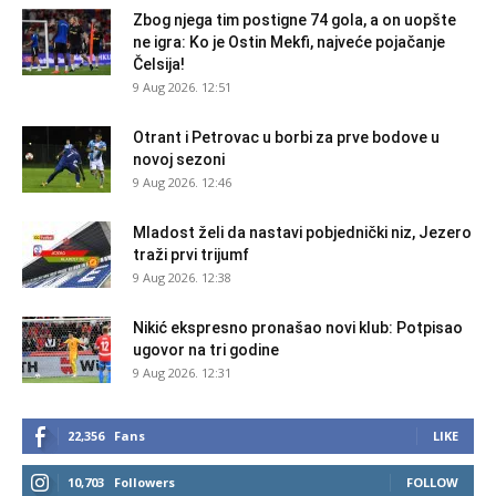
Zbog njega tim postigne 74 gola, a on uopšte
ne igra: Ko je Ostin Mekfi, najveće pojačanje
Čelsija!
9 Aug 2026. 12:51
Otrant i Petrovac u borbi za prve bodove u
novoj sezoni
9 Aug 2026. 12:46
Mladost želi da nastavi pobjednički niz, Jezero
traži prvi trijumf
9 Aug 2026. 12:38
Nikić ekspresno pronašao novi klub: Potpisao
ugovor na tri godine
9 Aug 2026. 12:31
22,356
Fans
LIKE
10,703
Followers
FOLLOW