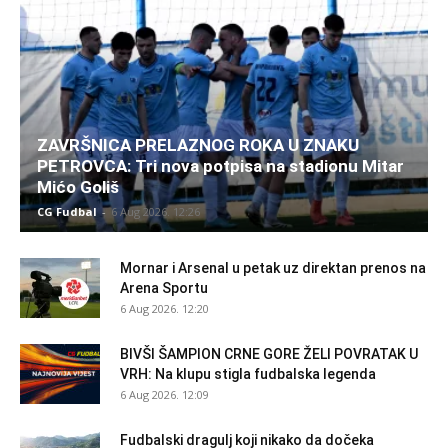
ZAVRŠNICA PRELAZNOG ROKA U ZNAKU
PETROVCA: Tri nova potpisa na stadionu Mitar
Mićo Goliš
CG Fudbal
-
6 Aug 2026. 12:26
Mornar i Arsenal u petak uz direktan prenos na
Arena Sportu
6 Aug 2026. 12:20
BIVŠI ŠAMPION CRNE GORE ŽELI POVRATAK U
VRH: Na klupu stigla fudbalska legenda
6 Aug 2026. 12:09
Fudbalski dragulj koji nikako da dočeka