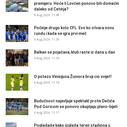
premijeru: Hoće li Lovćen ponovo biti domaćin
daleko od Cetinja?
6 Aug 2026. 11:49
Počinje drugo kolo CFL: Evo ko otvara novu
rundu i kada se igra prvi meč
6 Aug 2026. 11:39
Balkan se pojačava, klub raste iz dana u dan
6 Aug 2026. 11:36
O potezu Vinisijusa Žuniora bruji cio svijet!
6 Aug 2026. 11:14
Budućnost najavljuje spektakl protiv Dečića:
Pod Goricom se ponovo okupljaju plavo-bijeli
6 Aug 2026. 11:11
Pogledajte kako izgleda teren stadiona u