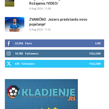
Rožajama /VIDEO/
6 Aug 2026. 11:08
ZVANIČNO: Jezero predstavilo novo
pojačanje!
6 Aug 2026. 11:02
22,356
Fans
LIKE
10,703
Followers
FOLLOW
678
Followers
FOLLOW