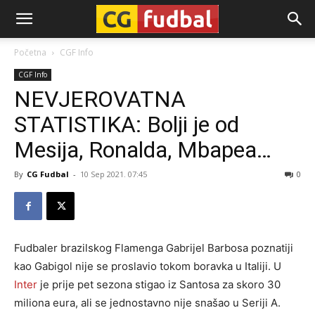
CG-
Početna
CGF Info
CGF Info
Fudbal
NEVJEROVATNA
STATISTIKA: Bolji je od
Mesija, Ronalda, Mbapea…
By
CG Fudbal
-
10 Sep 2021. 07:45
0
Fudbaler brazilskog Flamenga Gabrijel Barbosa poznatiji
kao Gabigol nije se proslavio tokom boravka u Italiji. U
Inter
je prije pet sezona stigao iz Santosa za skoro 30
miliona eura, ali se jednostavno nije snašao u Seriji A.