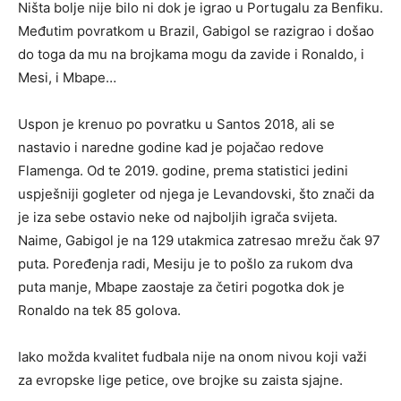
Ništa bolje nije bilo ni dok je igrao u Portugalu za Benfiku.
Međutim povratkom u Brazil, Gabigol se razigrao i došao
do toga da mu na brojkama mogu da zavide i Ronaldo, i
Mesi, i Mbape…
Uspon je krenuo po povratku u Santos 2018, ali se
nastavio i naredne godine kad je pojačao redove
Flamenga. Od te 2019. godine, prema statistici jedini
uspješniji gogleter od njega je Levandovski, što znači da
je iza sebe ostavio neke od najboljih igrača svijeta.
Naime, Gabigol je na 129 utakmica zatresao mrežu čak 97
puta. Poređenja radi, Mesiju je to pošlo za rukom dva
puta manje, Mbape zaostaje za četiri pogotka dok je
Ronaldo na tek 85 golova.
Iako možda kvalitet fudbala nije na onom nivou koji važi
za evropske lige petice, ove brojke su zaista sjajne.