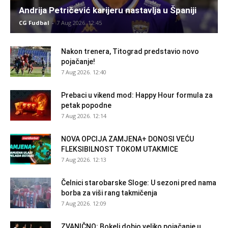
Andrija Petričević karijeru nastavlja u Španiji
CG Fudbal
-
7 Aug 2026. 12:45
Nakon trenera, Titograd predstavio novo
pojačanje!
7 Aug 2026. 12:40
Prebaci u vikend mod: Happy Hour formula za
petak popodne
7 Aug 2026. 12:14
NOVA OPCIJA ZAMJENA+ DONOSI VEĆU
FLEKSIBILNOST TOKOM UTAKMICE
7 Aug 2026. 12:13
Čelnici starobarske Sloge: U sezoni pred nama
borba za viši rang takmičenja
7 Aug 2026. 12:09
ZVANIČNO: Bokelj dobio veliko pojačanje u