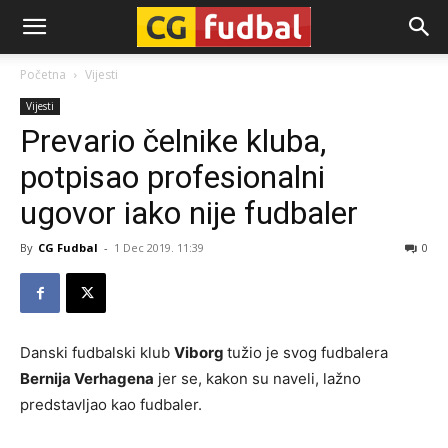
CG-
Početna
Vijesti
Vijesti
Fudbal
Prevario čelnike kluba,
potpisao profesionalni
ugovor iako nije fudbaler
By
CG Fudbal
-
1 Dec 2019. 11:39
0
Danski fudbalski klub
Viborg
tužio je svog fudbalera
Bernija Verhagena
jer se, kakon su naveli, lažno
predstavljao kao fudbaler.