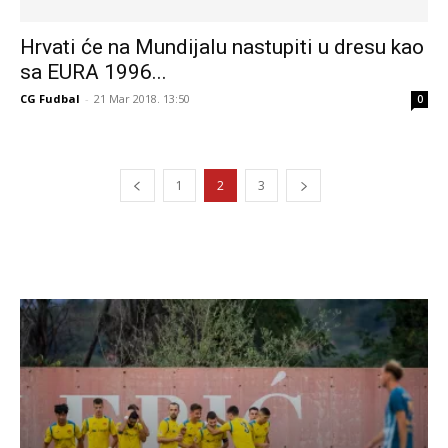
Hrvati će na Mundijalu nastupiti u dresu kao
sa EURA 1996...
CG Fudbal
-
21 Mar 2018. 13:50
0
1
2
3