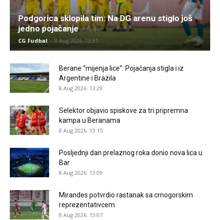
Podgorica sklopila tim: Na DG arenu stiglo još
jedno pojačanje
CG Fudbal
-
8 Aug 2026. 13:31
Berane “mijenja lice”: Pojačanja stigla i iz
Argentine i Brazila
8 Aug 2026. 13:29
Selektor objavio spiskove za tri pripremna
kampa u Beranama
8 Aug 2026. 13:15
Posljednji dan prelaznog roka donio nova lica u
Bar
8 Aug 2026. 13:09
Mirandes potvrdio rastanak sa crnogorskim
reprezentativcem
8 Aug 2026. 13:07