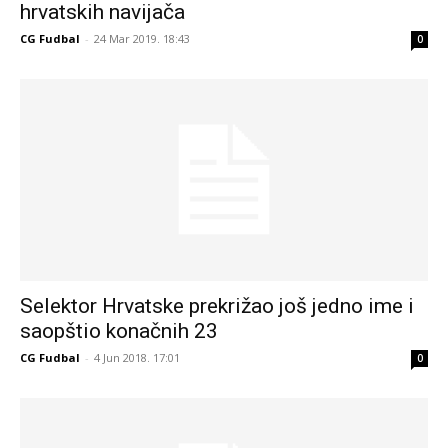
hrvatskih navijača
CG Fudbal
-
24 Mar 2019. 18:43
0
Selektor Hrvatske prekrižao još jedno ime i
saopštio konačnih 23
CG Fudbal
-
4 Jun 2018. 17:01
0