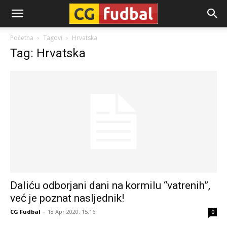
CG-
Početna
Tagovi
Hrvatska
Tag: Hrvatska
Fudbal
Daliću odborjani dani na kormilu “vatrenih”,
već je poznat nasljednik!
CG Fudbal
-
18 Apr 2020. 15:16
0