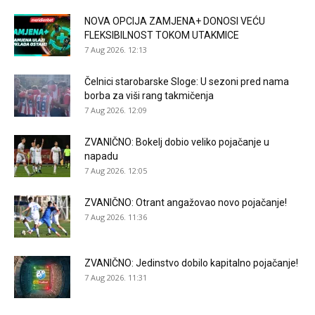
NOVA OPCIJA ZAMJENA+ DONOSI VEĆU
FLEKSIBILNOST TOKOM UTAKMICE
7 Aug 2026. 12:13
Čelnici starobarske Sloge: U sezoni pred nama
borba za viši rang takmičenja
7 Aug 2026. 12:09
ZVANIČNO: Bokelj dobio veliko pojačanje u
napadu
7 Aug 2026. 12:05
ZVANIČNO: Otrant angažovao novo pojačanje!
7 Aug 2026. 11:36
ZVANIČNO: Jedinstvo dobilo kapitalno pojačanje!
7 Aug 2026. 11:31