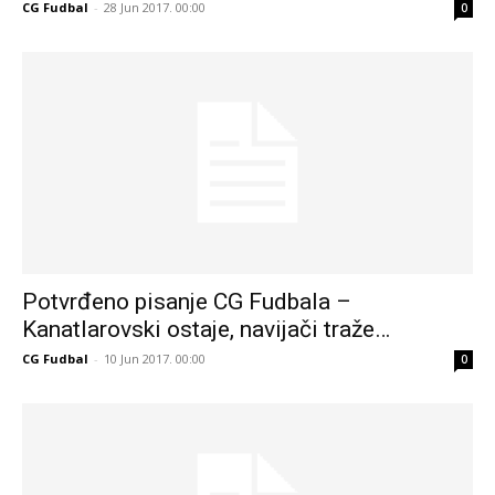
CG Fudbal
-
28 Jun 2017. 00:00
0
Potvrđeno pisanje CG Fudbala –
Kanatlarovski ostaje, navijači traže…
CG Fudbal
-
10 Jun 2017. 00:00
0