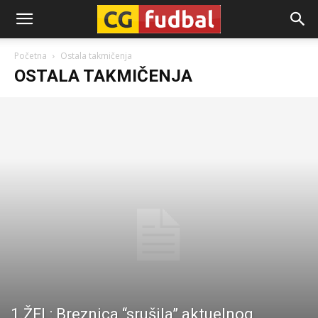
CG-
Početna
Ostala takmičenja
OSTALA TAKMIČENJA
Fudbal
1.ŽFL: Breznica “srušila” aktuelnog