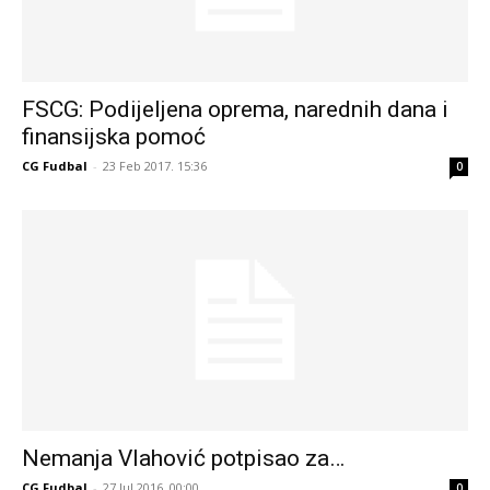
FSCG: Podijeljena oprema, narednih dana i
finansijska pomoć
CG Fudbal
-
23 Feb 2017. 15:36
0
Nemanja Vlahović potpisao za…
CG Fudbal
-
27 Jul 2016. 00:00
0