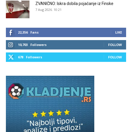
ZVANIČNO: Iskra dobila pojačanje iz Finske
7 Aug 2026. 10:21
22,356
Fans
LIKE
10,703
Followers
FOLLOW
678
Followers
FOLLOW