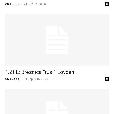
CG Fudbal
-
2 Jun 2016. 00:00
0
1.ŽFL: Breznica “ruši” Lovćen
CG Fudbal
-
24 Sep 2016. 00:00
0