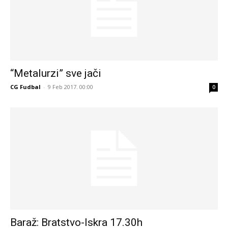
“Metalurzi” sve jači
CG Fudbal
-
9 Feb 2017. 00:00
0
Baraž: Bratstvo-Iskra 17.30h