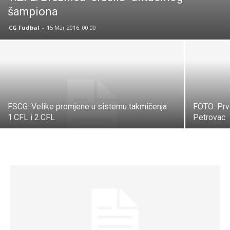
šampiona
CG Fudbal
-
15 Mar 2016. 00:00
FSCG: Velike promjene u sistemu takmičenja
FOTO: Prvi
1.CFL i 2.CFL
Petrovac