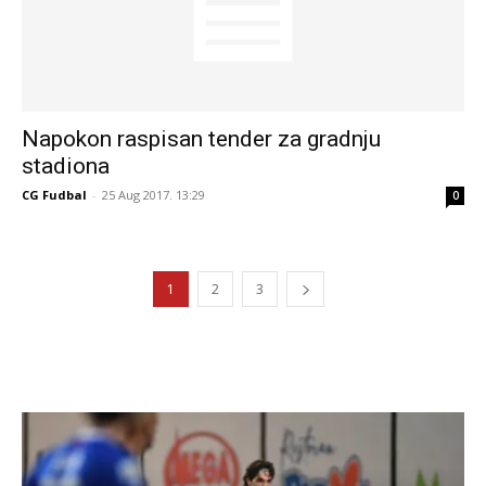
Napokon raspisan tender za gradnju
stadiona
CG Fudbal
-
25 Aug 2017. 13:29
0
1
2
3